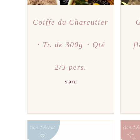
Coiffe du Charcutier
G
･ Tr. de 300g ･ Qté
f
2/3 pers.
5,97
€