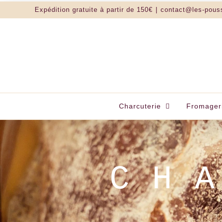
Passer
Expédition gratuite à partir de 150€
|
contact@les-pous
au
contenu
Charcuterie
Fromager
LES POUSSE-M