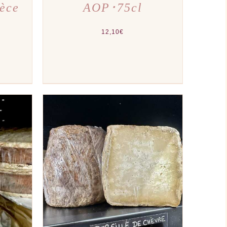
ièce
AOP･75cl
12,10
€
el
00€.
PERÇU
AJOUTER AU PANIER
/
APERÇU