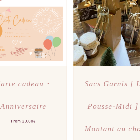
CE
CE
X DES OPTIONS
/
APERÇU
CHOIX DES OPTIONS
/
A
PRODUIT
PRODU
A
A
PLUSIEURS
PLUSI
VARIATIONS.
VARIAT
LES
LES
OPTIONS
OPTIO
PEUVENT
PEUVE
ÊTRE
ÊTRE
CHOISIES
CHOIS
SUR
SUR
LA
LA
PAGE
PAGE
DU
DU
arte cadeau・
Sacs Garnis [ 
PRODUIT
PRODU
Anniversaire
Pousse-Midi ]
From
20,00
€
Montant au ch