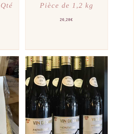
 Qté
Pièce de 1,2 kg
26,28
€
PERÇU
AJOUTER AU PANIER
/
APERÇU