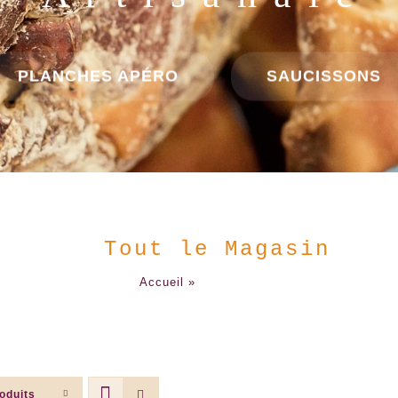
B i e n v e n u e
LES + DEMANDÉS
LES "TOUT PRÊT"
Tout le Magasin
Accueil
»
Tout le Magasin
oduits