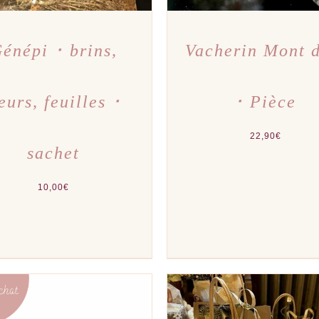
énépi ･ brins,
Vacherin Mont 
leurs, feuilles ･
･ Pièce
22,90
€
sachet
10,00
€