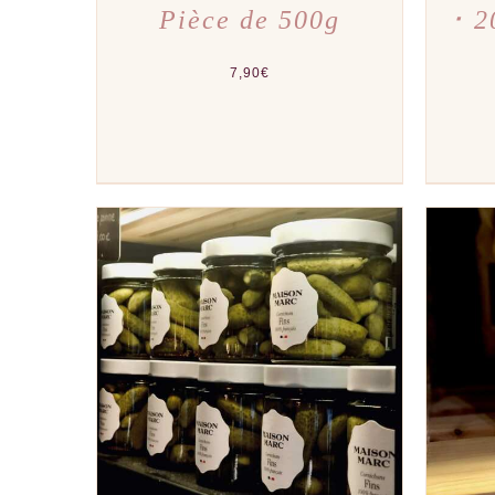
Pièce de 500g
･ 2
7,90
€
AJOUTER AU PANIER
/
APERÇU
AJOU