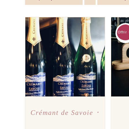
Offrir
AJOUTER AU PANIER
/
APERÇU
AJOU
Crémant de Savoie ･