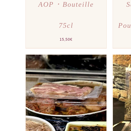
AOP ･ Bouteille
S
75cl
Pou
15,50
€
AJOUTER AU PANIER
/
APERÇU
AJOU