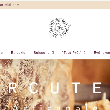
se-midi.com
ie
Épicerie
Boissons
“Tout Prêt”
Événeme
IDI • LA SOURIS
CASA MANIGOD