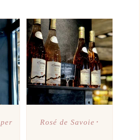
PERÇU
AJOUTER AU PANIER
/
APERÇU
uper
Rosé de Savoie･