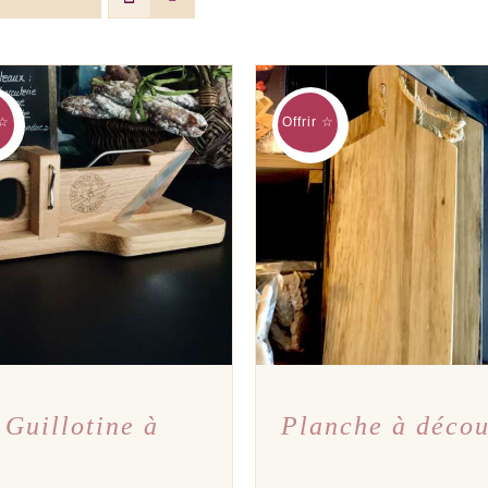
 ☆
Offrir ☆
TER AU PANIER
/
APERÇU
AJOUTER AU PANIER
/
A
Guillotine à
Planche à déco