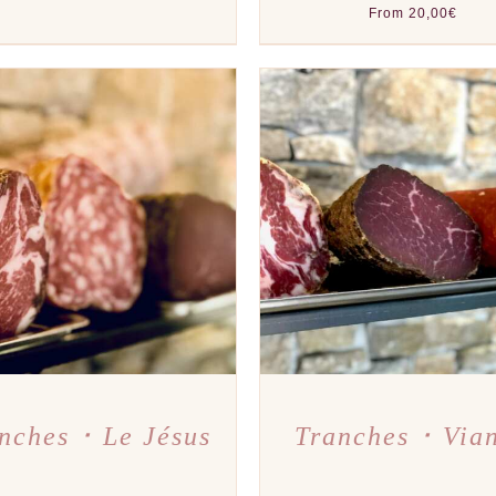
From
20,00
€
TER AU PANIER
/
APERÇU
AJOUTER AU PANIER
/
A
nches ･ Le Jésus
Tranches ･ Via