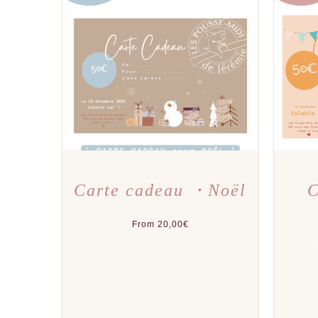
CE
CHOIX DES OPTIONS
/
APERÇU
CHOI
PRODUIT
A
PLUSIEURS
VARIATIONS.
LES
OPTIONS
PEUVENT
ÊTRE
CHOISIES
SUR
LA
PAGE
DU
Carte cadeau ・Noël
C
PRODUIT
From
20,00
€