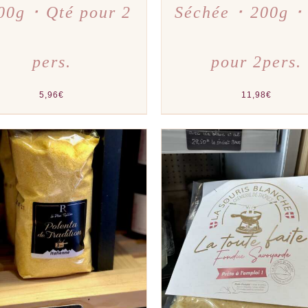
00g ･ Qté pour 2
Séchée ･ 200g ･
pers.
pour 2pers.
5,96
€
11,98
€
TER AU PANIER
/
APERÇU
AJOUTER AU PANIER
/
A