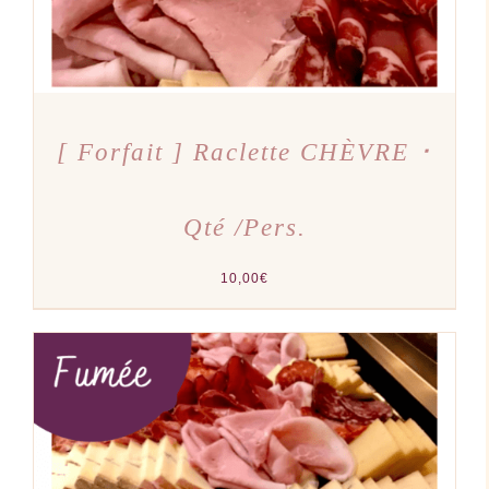
[ Forfait ] Raclette CHÈVRE ･
Qté /Pers.
10,00
€