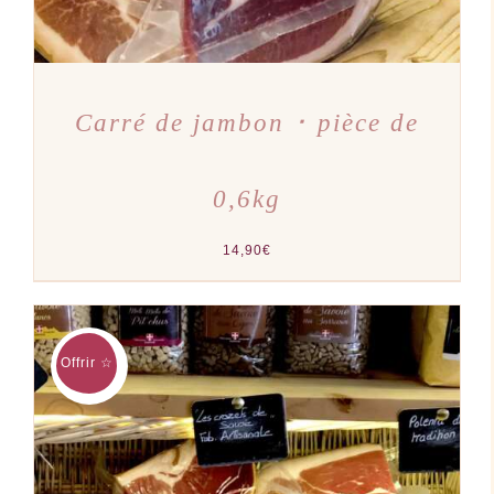
Carré de jambon ･ pièce de
0,6kg
14,90
€
Offrir ☆