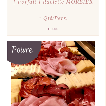
[ Forfait ] Raclette MORBIER
･ Qté/Pers.
10,00
€
AJOUTER AU PANIER
/
DÉTAILS