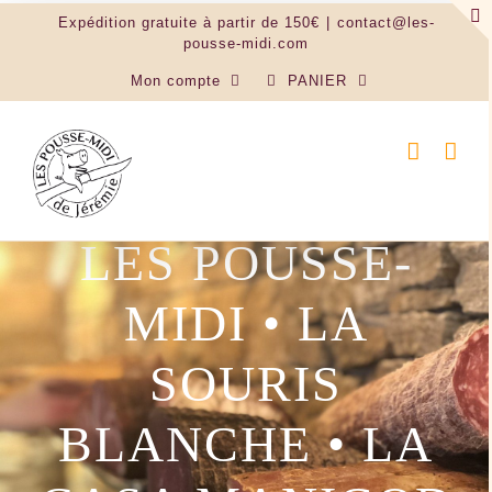
Passer
Expédition gratuite à partir de 150€
|
contact@les-
au
pousse-midi.com
contenu
Mon compte
PANIER
LES POUSSE-
MIDI • LA
SOURIS
BLANCHE • LA