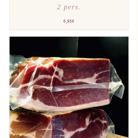
2 pers.
6,95
€
AJOUTER AU PANIER
/
DÉTAILS