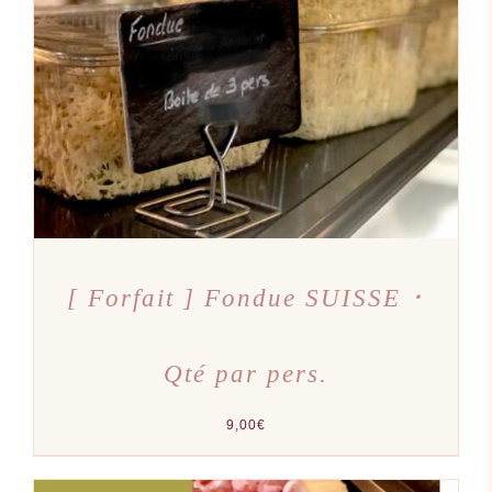
AJOUTER AU PANIER
/
DÉTAILS
[ Forfait ] Fondue SUISSE ･
Qté par pers.
9,00
€