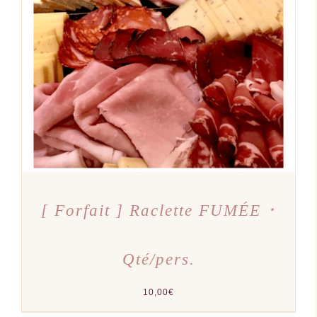
AJOUTER AU PANIER
/
DÉTAILS
[ Forfait ] Raclette FUMÉE ･
Qté/pers.
10,00
€