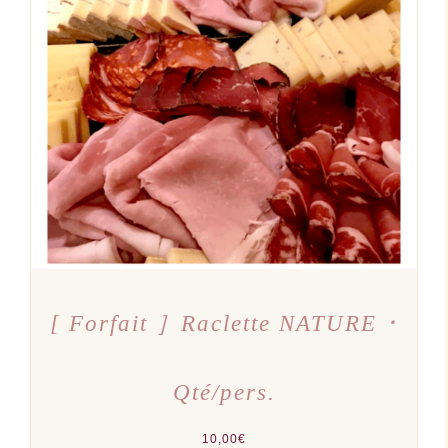
AJOUTER AU PANIER
/
DÉTAILS
[ Forfait ］Raclette NATURE ･
Qté/pers.
10,00
€