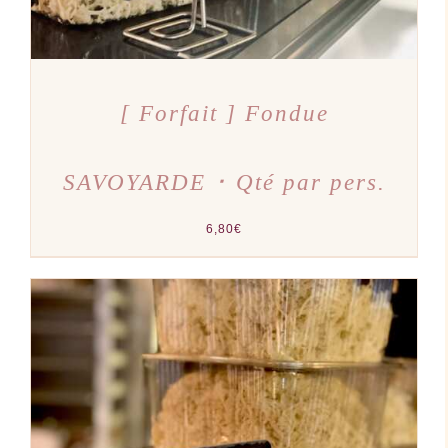
[ Forfait ] Fondue
SAVOYARDE ･ Qté par pers.
6,80
€