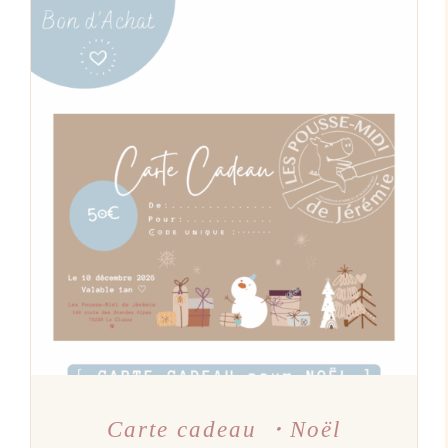
était :
est :
19,90€.
18,90€.
CE
CHOIX DES OPTIONS
/
PRODUIT
DÉTAILS
A
PLUSIEURS
VARIATIONS.
LES
OPTIONS
PEUVENT
ÊTRE
CHOISIES
SUR
LA
PAGE
DU
PRODUIT
Carte cadeau ・Noël