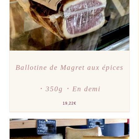
Ballotine de Magret aux épices
･ 350g ･ En demi
19,22
€