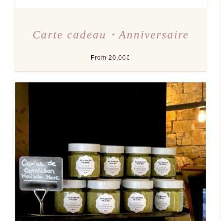
PRODUIT
Carte cadeau・Anniversaire
From
20,00
€
AJOUTER AU PANIER
/
DÉTAILS