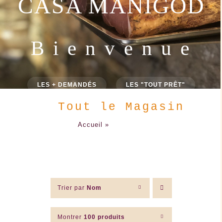
CASA MANIGOD
B i e n v e n u e
LES + DEMANDÉS
LES "TOUT PRÊT"
Tout le Magasin
Accueil
»
Tout le Magasin
Trier par
Nom
Montrer
100 produits