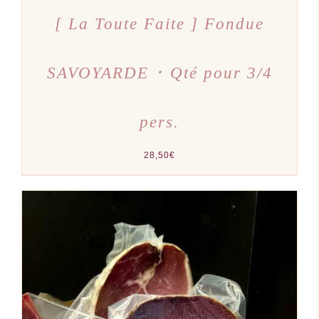
[ La Toute Faite ] Fondue
SAVOYARDE ･ Qté pour 3/4
pers.
28,50
€