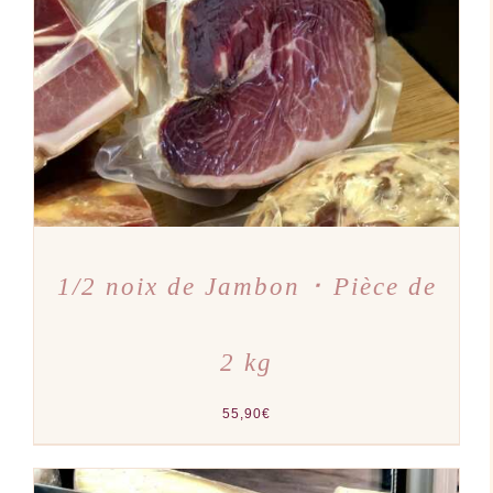
AJOUTER AU PANIER
/
DÉTAILS
1/2 noix de Jambon ･ Pièce de
2 kg
55,90
€