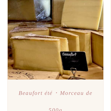
AJOUTER AU PANIER
/
DÉTAILS
Beaufort été ･ Morceau de
500g