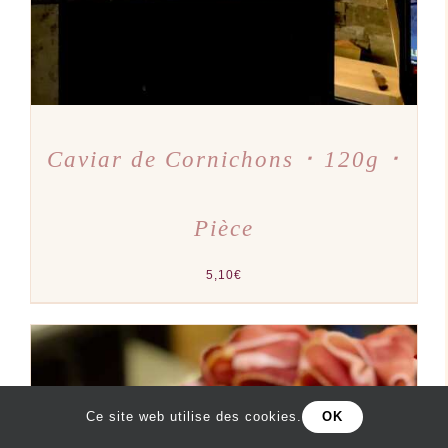
Caviar de Cornichons ･ 120g ･
Pièce
5,10
€
Ce site web utilise des cookies.
OK