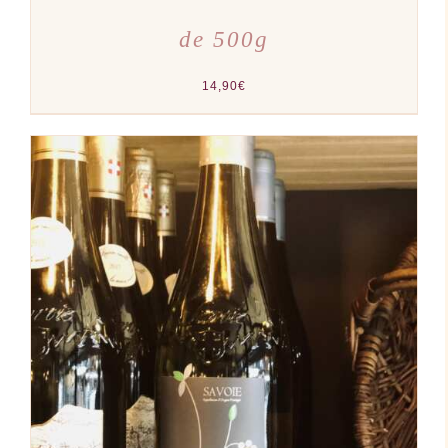
de 500g
14,90
€
AJOUTER AU PANIER
/
DÉTAILS