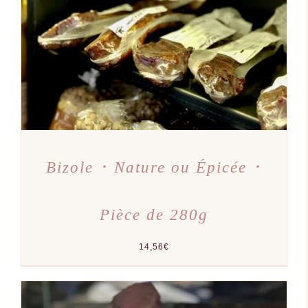
PRODUIT
DÉTAILS
A
PLUSIEURS
VARIATIONS.
LES
OPTIONS
PEUVENT
ÊTRE
CHOISIES
SUR
LA
PAGE
DU
PRODUIT
Bizole ･ Nature ou Épicée ･
Pièce de 280g
14,56
€