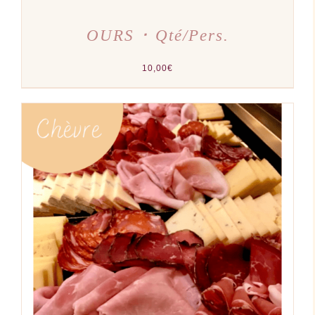
OURS ･ Qté/Pers.
10,00
€
AJOUTER AU PANIER
/
DÉTAILS