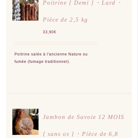
Poitrine [ Demi ] ･ Lard ･
AU
PANIER
/
Pièce de 2,5 kg
DÉTAILS
33,90
€
Poitrine salée à l'ancienne Nature ou
fumée (fumage traditionnel).
CHOIX
Jambon de Savoie 12 MOIS
DES
OPTIONS
CE
/
PRODUIT
[ sans os ] ･ Pièce de 6,8
DÉTAILS
A