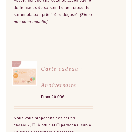
Assortiment de charcuteries accompagné
de fromages de saison.
Le tout présenté
sur un plateau prêt à être dégusté.
[Photo
non contractuelle]
CHOIX
Carte cadeau・
DES
OPTIONS
CE
/
PRODUIT
Anniversaire
DÉTAILS
A
PLUSIEURS
VARIATIONS.
From
20,00
€
LES
OPTIONS
PEUVENT
ÊTRE
CHOISIES
Nous vous proposons des cartes
SUR
LA
cadeaux,
❒ à offrir et ❒ personnalisable.
PAGE