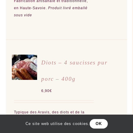
Fabrication artisanale et traditionnelle,
SUR
LA
en Haute-Savoie.
Produit livré emballé
PAGE
sous vide
DU
PRODUIT
CHOIX
Diots – 4 saucisses pur
DES
OPTIONS
CE
/
PRODUIT
porc – 400g
DÉTAILS
A
PLUSIEURS
VARIATIONS.
6,90
€
LES
OPTIONS
PEUVENT
ÊTRE
CHOISIES
Typique des Aravis, des diots et de la
SUR
LA
polenta il y a rien de meilleur ! Réservez
PAGE
Ce site web utilise des cookies.
OK
en ligne et venez retirez votre commande
DU
PRODUIT