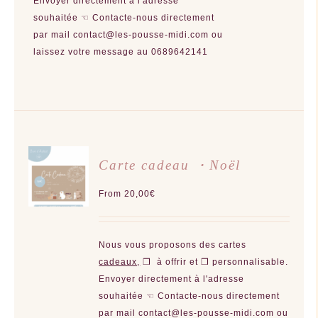
Envoyer directement à l'adresse
DU
PRODUIT
souhaitée ☜
Contacte-nous directement
par mail contact@les-pousse-midi.com ou
laissez votre message au 0689642141
CHOIX
Carte cadeau ・Noël
DES
OPTIONS
CE
/
From
20,00
€
PRODUIT
DÉTAILS
A
PLUSIEURS
VARIATIONS.
LES
Nous vous proposons des cartes
OPTIONS
PEUVENT
cadeaux,
❒ à offrir et ❒ personnalisable.
ÊTRE
CHOISIES
Envoyer directement à l'adresse
SUR
souhaitée ☜
Contacte-nous directement
LA
PAGE
par mail contact@les-pousse-midi.com ou