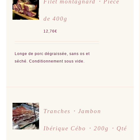
Filet montagnard ･ Pièce
AU
PANIER
/
de 400g
DÉTAILS
12,76
€
Longe de porc dégraissée, sans os et
séché. Conditionnement sous vide.
AJOUTER
Tranches ･ Jambon
AU
PANIER
/
Ibérique Cébo ･ 200g ･ Qté
DÉTAILS