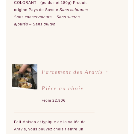
LA
COLORANT - (poids net 180g) Produit
PAGE
origine Pays de Savoie
Sans colorants –
DU
PRODUIT
Sans conservateurs – Sans sucres
ajoutés – Sans gluten
CHOIX
Farcement des Aravis ･
DES
OPTIONS
CE
/
PRODUIT
Pièce au choix
DÉTAILS
A
PLUSIEURS
VARIATIONS.
From
22,90
€
LES
OPTIONS
PEUVENT
ÊTRE
CHOISIES
Fait Maison et typique de la vallée de
SUR
LA
Aravis, vous pouvez choisir entre un
PAGE