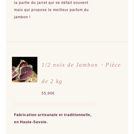
la partie du jarret qui se défait souvent
mais qui propose le meilleur parfum du
jambon !
AJOUTER
1/2 noix de Jambon ･ Pièce
AU
PANIER
/
de 2 kg
DÉTAILS
55,90
€
Fabrication artisanale et traditionnelle,
en Haute-Savoie.