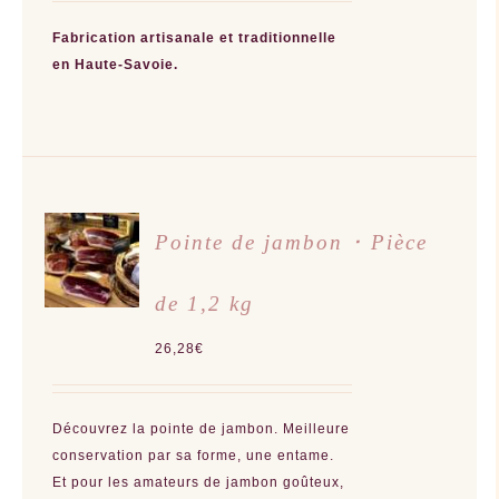
initial
actuel
était :
est :
Fabrication artisanale et traditionnelle
19,90€.
18,90€.
en Haute-Savoie.
CHOIX
Pointe de jambon ･ Pièce
DES
OPTIONS
CE
/
PRODUIT
de 1,2 kg
DÉTAILS
A
PLUSIEURS
VARIATIONS.
26,28
€
LES
OPTIONS
PEUVENT
ÊTRE
CHOISIES
Découvrez la pointe de jambon. Meilleure
SUR
LA
conservation par sa forme, une entame.
PAGE
Et pour les amateurs de jambon goûteux,
DU
PRODUIT