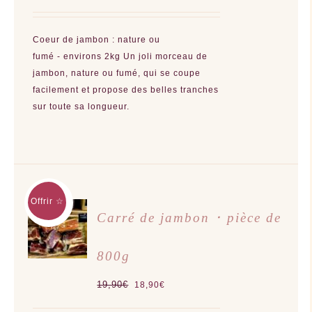
Coeur de jambon : nature ou
fumé - environs 2kg Un joli morceau de
jambon, nature ou fumé, qui se coupe
facilement et propose des belles tranches
sur toute sa longueur.
Offrir ☆
AJOUTER
Carré de jambon ･ pièce de
AU
PANIER
/
800g
DÉTAILS
Le
Le
19,90
€
18,90
€
prix
prix