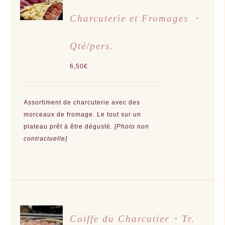
PANIER
/
Charcuterie et Fromages ・
DÉTAILS
Qté/pers.
6,50
€
Assortiment de charcuterie avec des
morceaux de fromage.
Le tout sur un
plateau prêt à être dégusté.
[Photo non
contractuelle]
AJOUTER
Coiffe du Charcutier ･ Tr.
AU