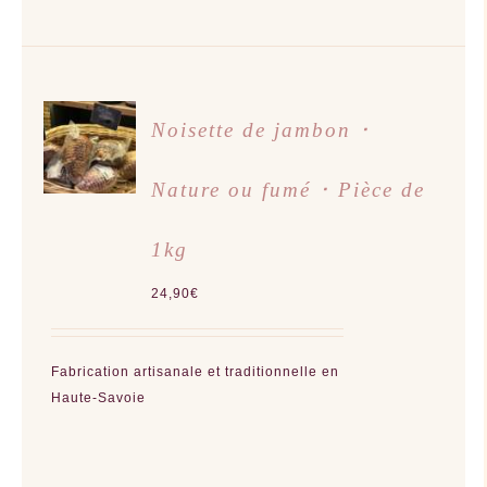
CHOIX
Noisette de jambon ･
DES
OPTIONS
CE
/
PRODUIT
Nature ou fumé ･ Pièce de
DÉTAILS
A
PLUSIEURS
VARIATIONS.
LES
1kg
OPTIONS
PEUVENT
ÊTRE
24,90
€
CHOISIES
SUR
LA
PAGE
DU
Fabrication artisanale et traditionnelle en
PRODUIT
Haute-Savoie