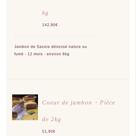
PLUSIEURS
VARIATIONS.
LES
kg
OPTIONS
PEUVENT
ÊTRE
142,90
€
CHOISIES
SUR
LA
PAGE
DU
Jambon de Savoie désossé nature ou
PRODUIT
fumé - 12 mois - environ 6kg
AJOUTER
Coeur de jambon ･ Pièce
AU
PANIER
/
de 2kg
DÉTAILS
51,90
€