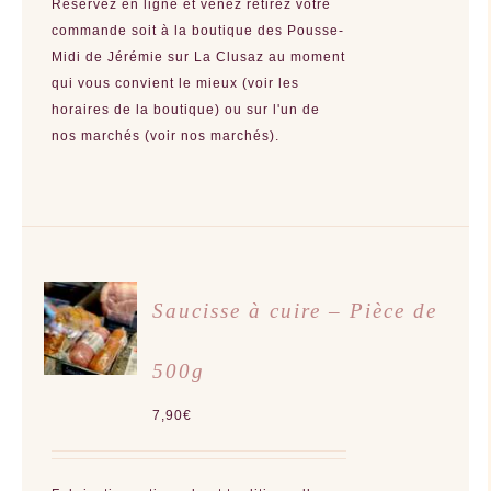
Réservez en ligne et venez retirez votre
commande soit à la boutique des Pousse-
Midi de Jérémie sur La Clusaz au moment
qui vous convient le mieux (voir les
horaires de la boutique) ou sur l'un de
nos marchés (voir nos marchés).
CHOIX
Saucisse à cuire – Pièce de
DES
OPTIONS
CE
/
PRODUIT
500g
DÉTAILS
A
PLUSIEURS
VARIATIONS.
7,90
€
LES
OPTIONS
PEUVENT
ÊTRE
CHOISIES