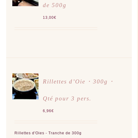
de 500g
DÉTAILS
13,00
€
AJOUTER
Rillettes d’Oie ･ 300g ･
AU
PANIER
/
Qté pour 3 pers.
DÉTAILS
6,96
€
Rillettes d'Oies - Tranche de 300g