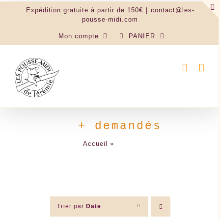
Passer
Expédition gratuite à partir de 150€
|
contact@les-
au
pousse-midi.com
contenu
Mon compte
PANIER
+ demandés
Accueil
»
+ demandés
Trier par
Date