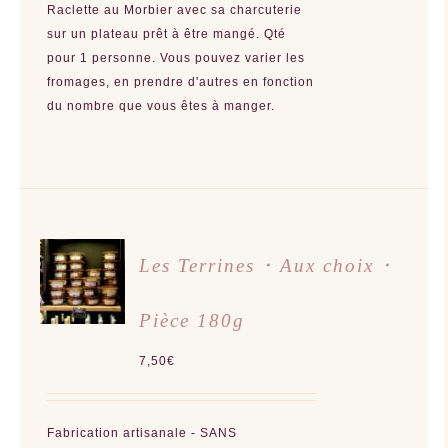
Raclette au Morbier avec sa charcuterie
sur un plateau prêt à être mangé. Qté
pour 1 personne. Vous pouvez varier les
fromages, en prendre d'autres en fonction
du nombre que vous êtes à manger.
CHOIX
Les Terrines ･ Aux choix ･
DES
OPTIONS
CE
/
PRODUIT
Pièce 180g
DÉTAILS
A
PLUSIEURS
VARIATIONS.
7,50
€
LES
OPTIONS
PEUVENT
ÊTRE
CHOISIES
Fabrication artisanale - SANS
SUR