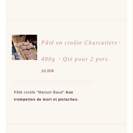
AJOUTER
Pâté en croûte Charcutiers･
AU
PANIER
/
400g ･ Qté pour 2 pers.
DÉTAILS
10,00
€
Pâté croûte "Maison Baud"
Aux
trompettes de mort et pistaches.