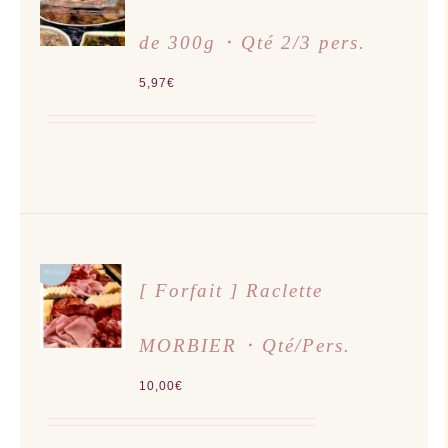
PANIER
/
de 300g ･ Qté 2/3 pers.
DÉTAILS
5,97
€
AJOUTER
[ Forfait ] Raclette
AU
PANIER
/
MORBIER ･ Qté/Pers.
DÉTAILS
10,00
€