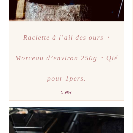
Raclette à l’ail des ours ･
Morceau d’environ 250g ･ Qté
pour 1pers.
5,90
€