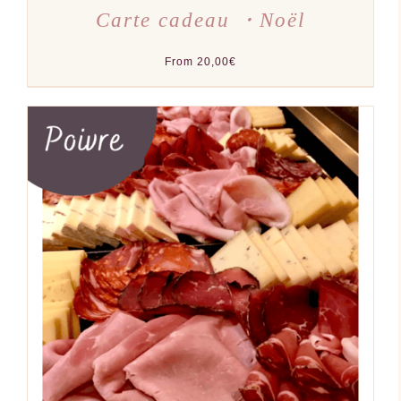
Carte cadeau ・Noël
From
20,00
€
AJOUTER AU PANIER
/
DÉTAILS