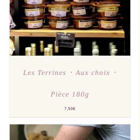
A
PLUSIEURS
VARIATIONS.
LES
OPTIONS
PEUVENT
ÊTRE
CHOISIES
SUR
LA
PAGE
DU
PRODUIT
Les Terrines ･ Aux choix ･
Pièce 180g
7,50
€