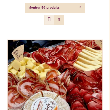
Montrer
50 produits
AJOUTER AU PANIER
/
DÉTAILS