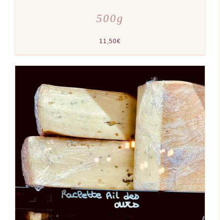
500g
11,50
€
AJOUTER AU PANIER
/
DÉTAILS