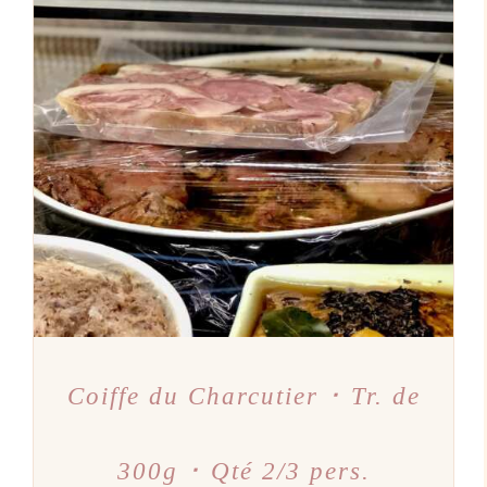
AJOUTER AU PANIER
/
DÉTAILS
Coiffe du Charcutier ･ Tr. de
300g ･ Qté 2/3 pers.