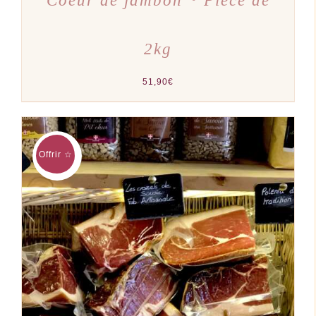
Coeur de jambon ･ Pièce de
2kg
51,90
€
Offrir ☆
AJOUTER AU PANIER
/
DÉTAILS