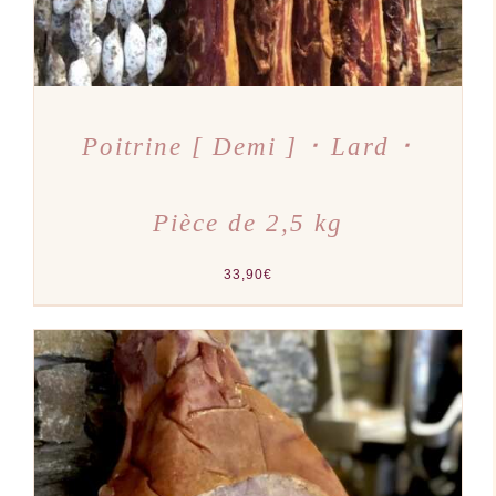
Poitrine [ Demi ] ･ Lard ･
Pièce de 2,5 kg
33,90
€