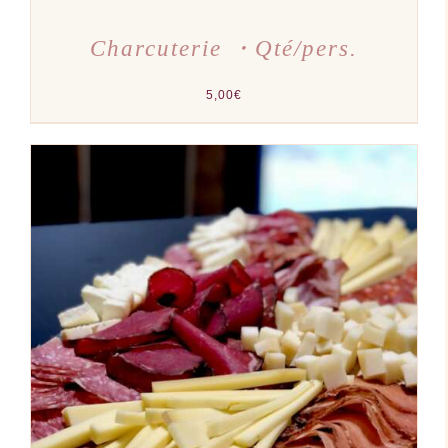
Charcuterie ・Qté/pers.
5,00
€
AJOUTER AU PANIER
/
DÉTAILS