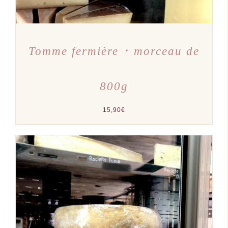
Tomme fermière ･ morceau de
800g
15,90
€