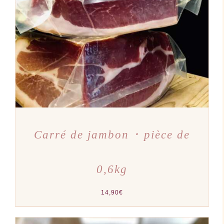
AJOUTER AU PANIER
/
DÉTAILS
Carré de jambon ･ pièce de
0,6kg
14,90
€