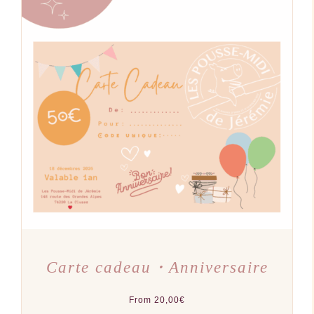
CE
CHOIX DES OPTIONS
/
PRODUIT
DÉTAILS
A
PLUSIEURS
VARIATIONS.
LES
OPTIONS
PEUVENT
ÊTRE
CHOISIES
SUR
LA
PAGE
DU
PRODUIT
Carte cadeau・Anniversaire
From
20,00
€