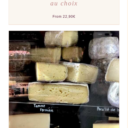
au choix
From
22,90
€
AJOUTER AU PANIER
/
DÉTAILS