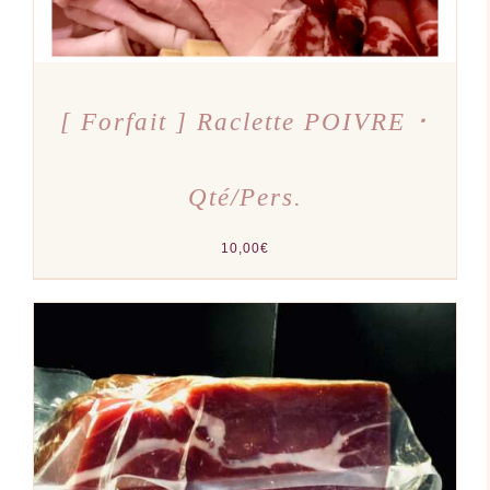
[ Forfait ] Raclette POIVRE ･
Qté/Pers.
10,00
€