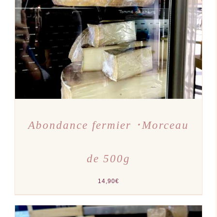
AJOUTER AU PANIER
/
DÉTAILS
Abondance fermier ･Morceau
de 500g
14,90
€