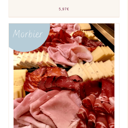
5,97
€
AJOUTER AU PANIER
/
DÉTAILS