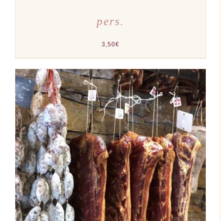
pers.
3,50
€
AJOUTER AU PANIER
/
DÉTAILS