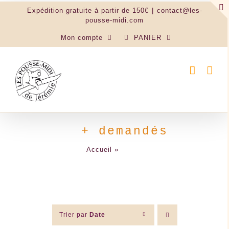
Passer
Expédition gratuite à partir de 150€
|
contact@les-
au
pousse-midi.com
contenu
Mon compte
PANIER
+ demandés
Accueil
»
+ demandés
Trier par
Date