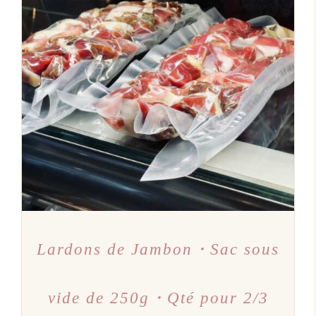
AJOUTER AU PANIER
/
DÉTAILS
Lardons de Jambon・Sac sous
vide de 250g・Qté pour 2/3