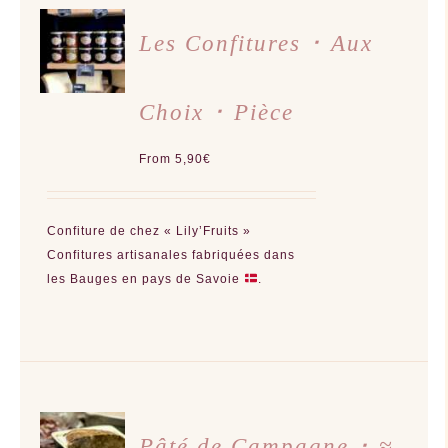
CHOIX
DES
Les Confitures ･ Aux
OPTIONS
CE
/
PRODUIT
DÉTAILS
A
Choix ･ Pièce
PLUSIEURS
VARIATIONS.
LES
OPTIONS
From
5,90
€
PEUVENT
ÊTRE
CHOISIES
SUR
LA
Confiture de chez «
Lily’Fruits
»
PAGE
DU
Confitures artisanales
fabriquées dans
PRODUIT
les Bauges en pays de Savoie
.
AJOUTER
AU
Pâté de Campagne ･ ≈