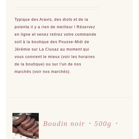
ÊTRE
CHOISIES
SUR
LA
Typique des Aravis, des diots et de la
PAGE
DU
polenta il y a rien de meilleur ! Réservez
PRODUIT
en ligne et venez retirez votre commande
soit à la boutique des Pousse-Midi de
Jérémie sur La Clusaz au moment qui
vous convient le mieux (voir les horaires
de la boutique) ou sur l'un de nos
marchés (voir nos marchés).
AJOUTER
AU
Boudin noir ･ 500g ･
PANIER
/
DÉTAILS