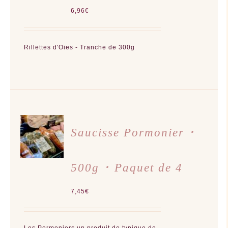
6,96
€
Rillettes d'Oies - Tranche de 300g
AJOUTER
AU
Saucisse Pormonier ･
PANIER
/
DÉTAILS
500g ･ Paquet de 4
7,45
€
Les Pormoniers un produit de typique de