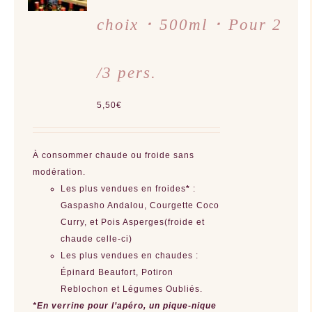
PRODUIT
DÉTAILS
A
choix ･ 500ml ･ Pour 2
PLUSIEURS
VARIATIONS.
LES
OPTIONS
PEUVENT
/3 pers.
ÊTRE
CHOISIES
SUR
LA
5,50
€
PAGE
DU
PRODUIT
À consommer chaude ou froide sans
modération.
Les plus vendues en froides
*
:
Gaspasho Andalou, Courgette Coco
Curry, et Pois Asperges(froide et
chaude celle-ci)
Les plus vendues en chaudes :
Épinard Beaufort, Potiron
Reblochon et Légumes Oubliés.
*En verrine pour l’apéro, un pique-nique