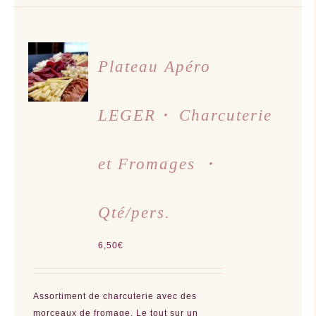
AJOUTER
AU
Plateau Apéro
PANIER
/
DÉTAILS
LEGER・ Charcuterie
et Fromages ・
Qté/pers.
6,50
€
Assortiment de charcuterie avec des
morceaux de fromage.
Le tout sur un