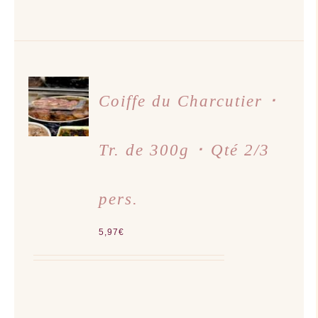
AJOUTER
AU
Coiffe du Charcutier ･
PANIER
/
DÉTAILS
Tr. de 300g ･ Qté 2/3
pers.
5,97
€