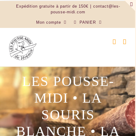
Passer
Expédition gratuite à partir de 150€
|
contact@les-
au
pousse-midi.com
contenu
Mon compte
PANIER
LES POUSSE-
MIDI • LA
SOURIS
BLANCHE • LA