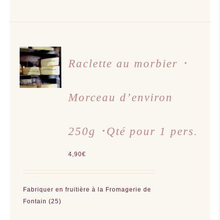
AJOUTER
AU
Raclette au morbier ･
PANIER
/
DÉTAILS
Morceau d’environ
250g ･Qté pour 1 pers.
4,90
€
Fabriquer en fruitière à la Fromagerie de
Fontain (25)