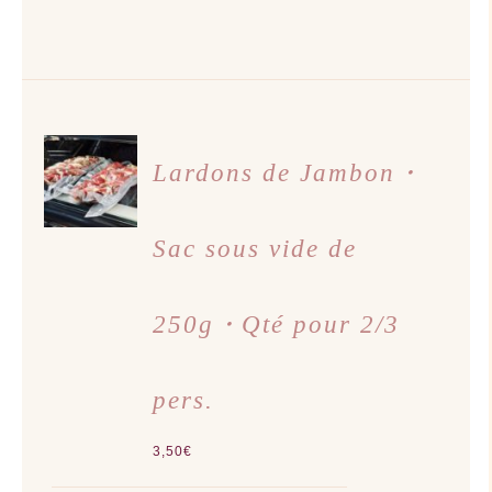
AJOUTER
AU
Lardons de Jambon・
PANIER
/
DÉTAILS
Sac sous vide de
250g・Qté pour 2/3
pers.
3,50
€