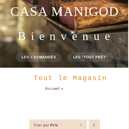
CASA MANIGOD
B i e n v e n u e
LES + DEMANDÉS
LES "TOUT PRÊT"
Tout le Magasin
Accueil
»
Tout le Magasin
Trier par
Prix