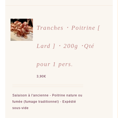
CHOIX
DES
Tranches ･ Poitrine [
OPTIONS
CE
/
PRODUIT
DÉTAILS
A
Lard ] ･ 200g ･Qté
PLUSIEURS
VARIATIONS.
LES
OPTIONS
PEUVENT
pour 1 pers.
ÊTRE
CHOISIES
SUR
LA
3,90
€
PAGE
DU
PRODUIT
Salaison à l'ancienne - Poitrine nature ou
fumée (fumage traditionnel) - Expédié
sous-vide