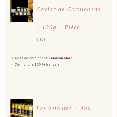
AJOUTER
AU
Caviar de Cornichons
PANIER
/
DÉTAILS
･ 120g ･ Pièce
5,10
€
Caviar de cornichons -
Maison Marc
-
Cornichons 100 % français.
CHOIX
DES
Les veloutés ･ Aux
OPTIONS
CE
/