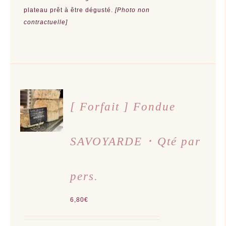
plateau prêt à être dégusté.
[Photo non
contractuelle]
AJOUTER
AU
[ Forfait ] Fondue
PANIER
/
DÉTAILS
SAVOYARDE ･ Qté par
pers.
6,80
€