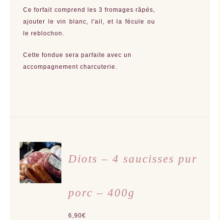
Ce forfait comprend les 3 fromages râpés,
ajouter le vin blanc, l'ail, et la fécule ou
le reblochon.
Cette fondue sera parfaite avec un
accompagnement charcuterie.
CHOIX
DES
Diots – 4 saucisses pur
OPTIONS
CE
/
PRODUIT
DÉTAILS
A
porc – 400g
PLUSIEURS
VARIATIONS.
LES
OPTIONS
6,90
€
PEUVENT