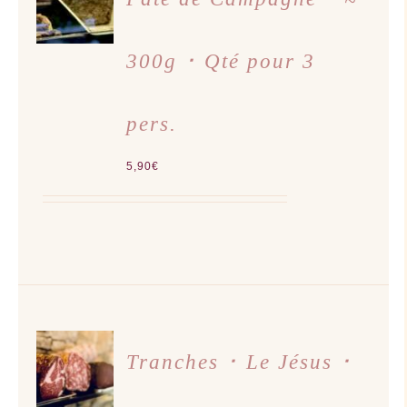
PANIER
/
DÉTAILS
300g ･ Qté pour 3
pers.
5,90
€
AJOUTER
AU
Tranches ･ Le Jésus ･
PANIER
/
DÉTAILS