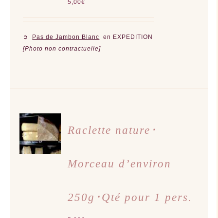
5,00
€
➲
Pas de Jambon Blanc
en EXPEDITION
[Photo non contractuelle]
AJOUTER
AU
Raclette nature･
PANIER
/
DÉTAILS
Morceau d’environ
250g･Qté pour 1 pers.