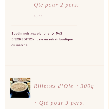
Qté pour 2 pers.
6,95
€
Boudin noir aux oignons.
➲
PAS
D
'
EXPEDITION juste en retrait boutique
ou marché
AJOUTER
AU
Rillettes d’Oie ･ 300g
PANIER
/
DÉTAILS
･ Qté pour 3 pers.