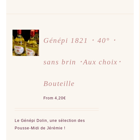
CHOIX
DES
Génépi 1821 ･ 40° ･
OPTIONS
CE
/
PRODUIT
DÉTAILS
A
sans brin ･Aux choix･
PLUSIEURS
VARIATIONS.
LES
OPTIONS
PEUVENT
Bouteille
ÊTRE
CHOISIES
SUR
LA
From
4,20
€
PAGE
DU
PRODUIT
Le Génépi Dolin, une sélection des
Pousse-Midi de Jérémie !