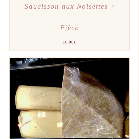
Saucisson aux Noisettes ･
Pièce
10,90
€
AJOUTER AU PANIER
/
DÉTAILS