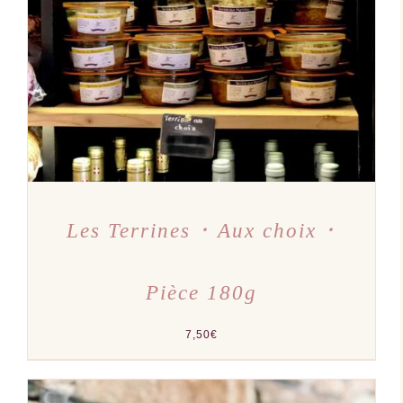
CHOIX DES OPTIONS
/
PRODUIT
DÉTAILS
A
PLUSIEURS
VARIATIONS.
LES
OPTIONS
PEUVENT
ÊTRE
CHOISIES
SUR
LA
PAGE
DU
PRODUIT
Les Terrines ･ Aux choix ･
Pièce 180g
7,50
€