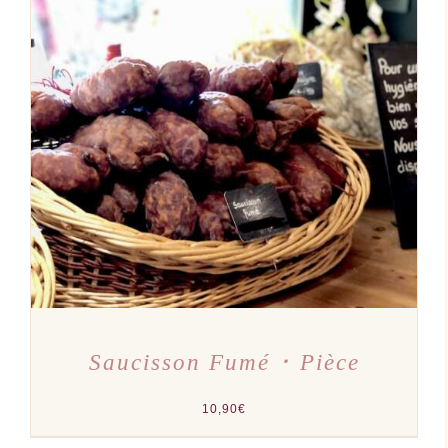
AJOUTER AU PANIER
/
DÉTAILS
Saucisson Fumé ･ Pièce
10,90
€