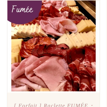
AJOUTER AU PANIER
/
DÉTAILS
[ Forfait ] Raclette FUMÉE ･