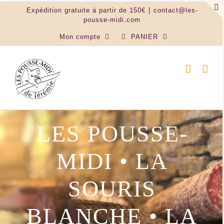
Passer
Expédition gratuite à partir de 150€
|
contact@les-
au
pousse-midi.com
contenu
Mon compte
PANIER
F R O M
A G E S