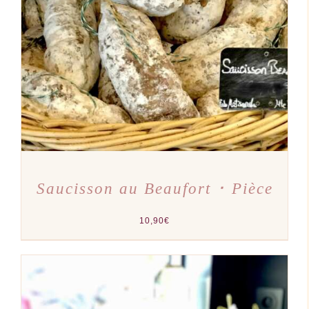
AJOUTER AU PANIER
/
DÉTAILS
Saucisson au Beaufort ･ Pièce
10,90
€