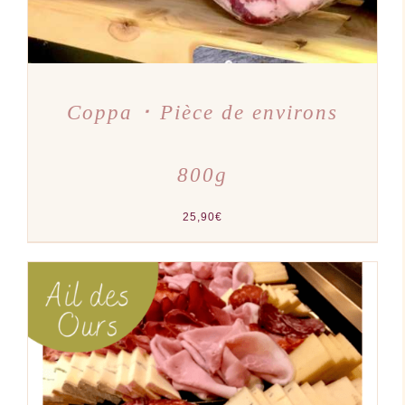
Coppa ･ Pièce de environs
800g
25,90
€