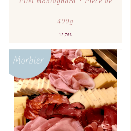
Filet montagnard ･ Pièce de
400g
12,76
€
AJOUTER AU PANIER
/
DÉTAILS