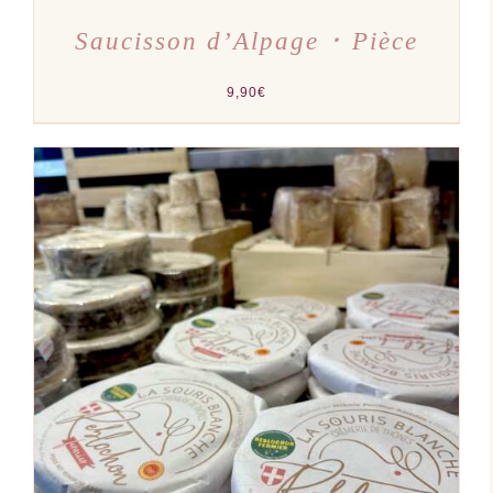
Saucisson d’Alpage ･ Pièce
9,90
€
AJOUTER AU PANIER
/
DÉTAILS