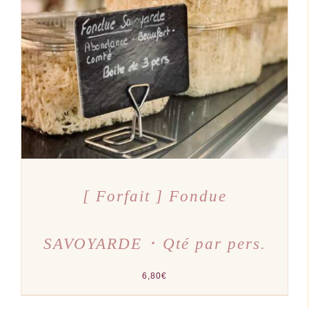
AJOUTER AU PANIER
/
DÉTAILS
[ Forfait ] Fondue
SAVOYARDE ･ Qté par pers.
6,80
€