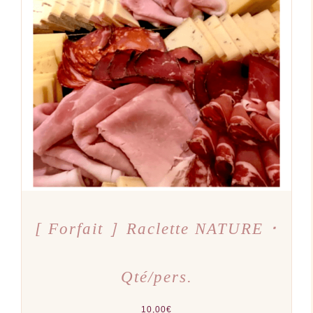
AJOUTER AU PANIER
/
DÉTAILS
[ Forfait ］Raclette NATURE ･
Qté/pers.
10,00
€