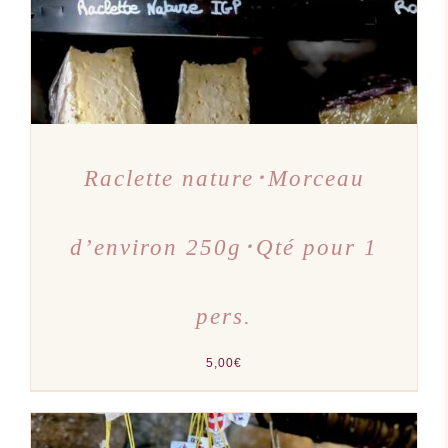
Raclette nature･Morceau
d’environ 250g･Qté pour 1
pers.
5,00
€