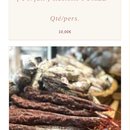
Qté/pers.
10,00
€
AJOUTER AU PANIER
/
DÉTAILS