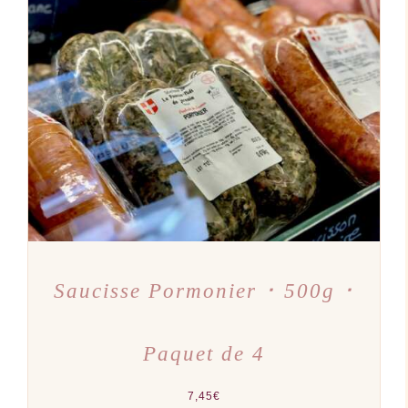
AJOUTER AU PANIER
/
DÉTAILS
Saucisse Pormonier ･ 500g ･
Paquet de 4
7,45
€