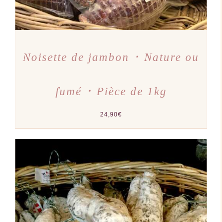
LA
PAGE
DU
PRODUIT
Noisette de jambon ･ Nature ou
fumé ･ Pièce de 1kg
24,90
€