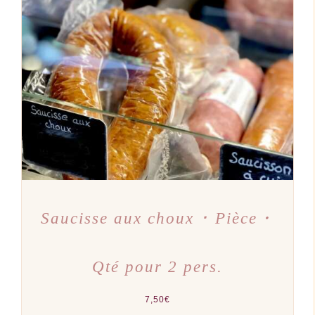
AJOUTER AU PANIER
/
DÉTAILS
Saucisse aux choux ･ Pièce・
Qté pour 2 pers.
7,50
€