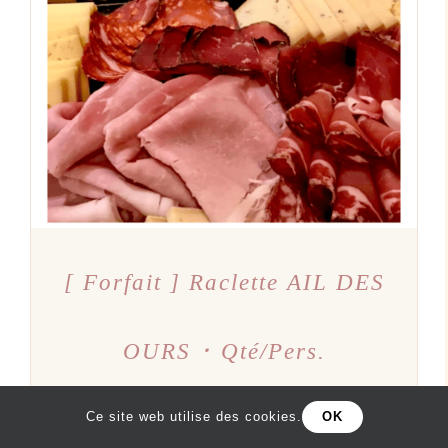
AJOUTER AU PANIER
/
DÉTAILS
[ Forfait ] Raclette AIL DES
OURS ･ Qté/Pers.
10,00
€
Ce site web utilise des cookies.
OK