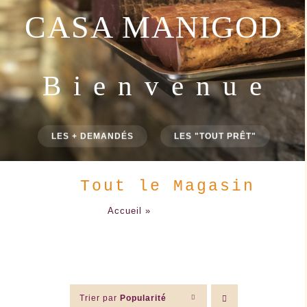
D ' e x c e p t i o n
DÉGUSTATION
À FONDRE
Tout le Magasin
Accueil
»
Tout le Magasin
Trier par
Popularité