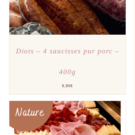
PEUVENT
ÊTRE
CHOISIES
SUR
LA
PAGE
DU
PRODUIT
Diots – 4 saucisses pur porc –
400g
6,90
€