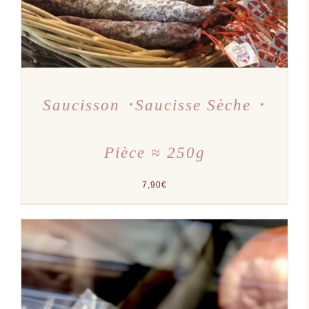
Saucisson ･Saucisse Sèche ･
Pièce ≈ 250g
7,90
€