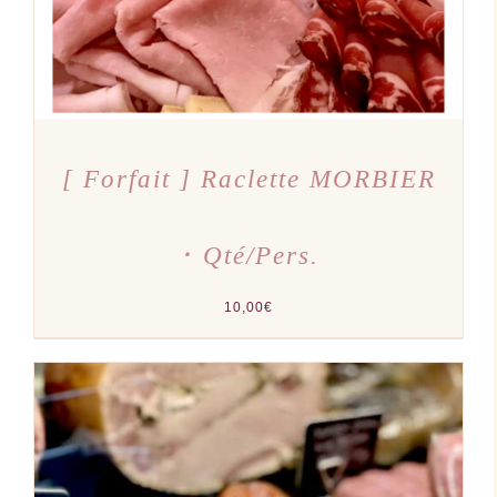
[ Forfait ] Raclette MORBIER
･ Qté/Pers.
10,00
€