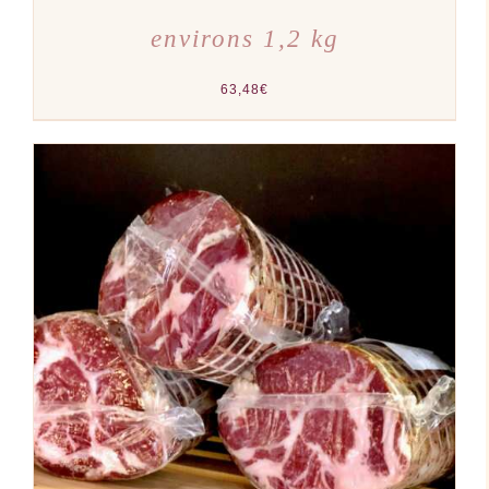
environs 1,2 kg
63,48
€
AJOUTER AU PANIER
/
DÉTAILS