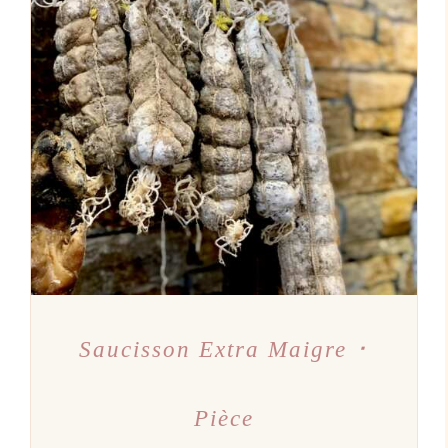
AJOUTER AU PANIER
/
DÉTAILS
Saucisson Extra Maigre ･
Pièce