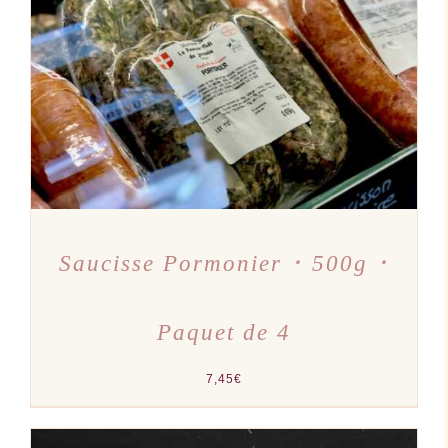
AJOUTER AU PANIER
/
DÉTAILS
Saucisse Pormonier ･ 500g ･
Paquet de 4
7,45
€