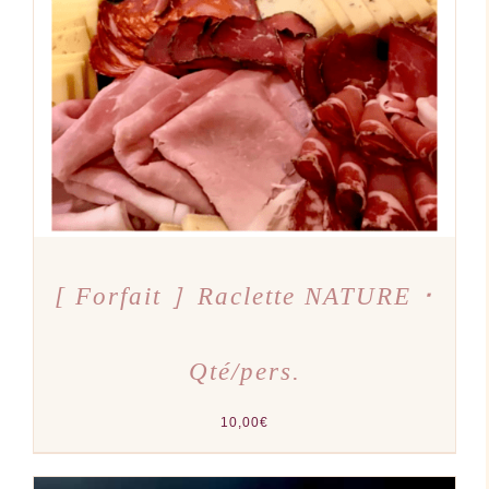
AJOUTER AU PANIER
/
DÉTAILS
[ Forfait ］Raclette NATURE ･
Qté/pers.
10,00
€