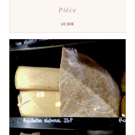
Pièce
10,90
€
AJOUTER AU PANIER
/
DÉTAILS