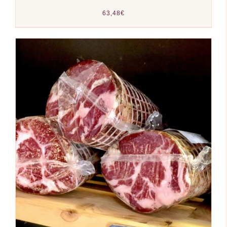
63,48
€
AJOUTER AU PANIER
/
DÉTAILS