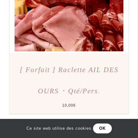
[ Forfait ] Raclette AIL DES
OURS ･ Qté/Pers.
10,00
€
Ce site web utilise des cookies.
OK