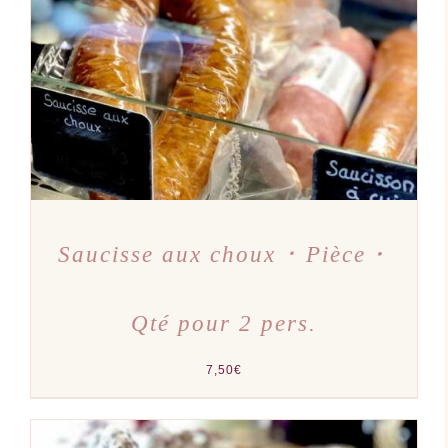
AJOUTER AU PANIER
/
DÉTAILS
Saucisse aux choux ･ Pièce・
Qté pour 2 pers.
7,50
€