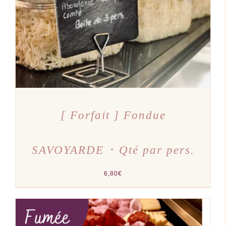
[ Forfait ] Fondue
SAVOYARDE ･ Qté par pers.
6,80
€