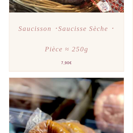
Saucisson ･Saucisse Sèche ･
Pièce ≈ 250g
7,90
€