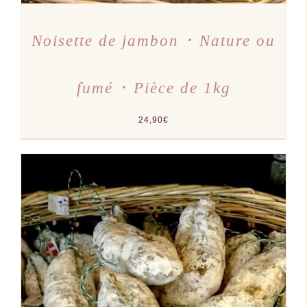
Noisette de jambon ･ Nature ou
fumé ･ Pièce de 1kg
24,90
€
AJOUTER AU PANIER
/
DÉTAILS