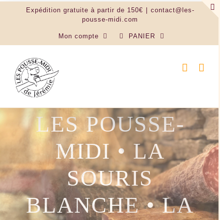
Passer
Expédition gratuite à partir de 150€
|
contact@les-
au
pousse-midi.com
contenu
Mon compte
PANIER
LES POUSSE-
MIDI • LA
SOURIS
BLANCHE • LA