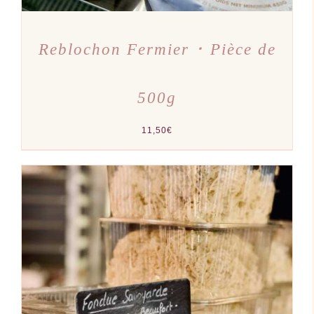
Reblochon Fermier ･ Pièce de
500g
11,50
€
AJOUTER AU PANIER
/
DÉTAILS