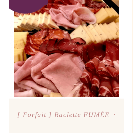
AJOUTER AU PANIER
/
DÉTAILS
[ Forfait ] Raclette FUMÉE ･