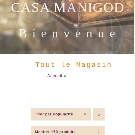
CASA MANIGOD
B i e n v e n u e
LES + DEMANDÉS
LES "TOUT PRÊT"
Tout le Magasin
Accueil
»
Tout le Magasin
Trier par
Popularité
Montrer
150 produits