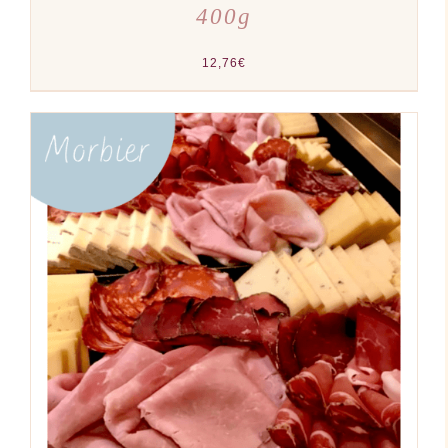
400g
12,76
€
AJOUTER AU PANIER
/
DÉTAILS