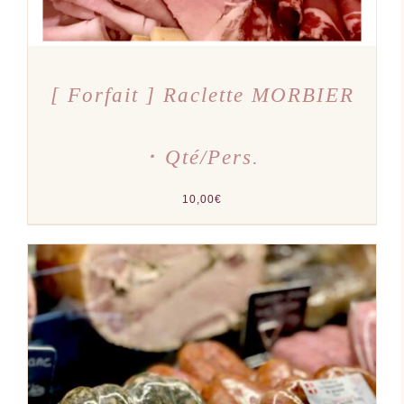
[ Forfait ] Raclette MORBIER
･ Qté/Pers.
10,00
€