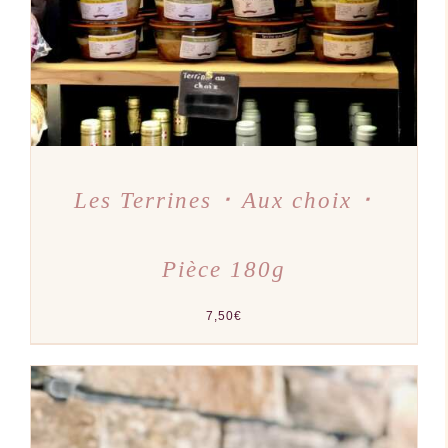
LES
OPTIONS
PEUVENT
ÊTRE
CHOISIES
SUR
LA
PAGE
DU
PRODUIT
Les Terrines ･ Aux choix ･
Pièce 180g
7,50
€