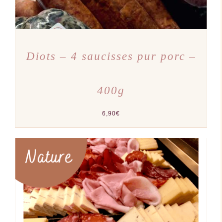
LA
PAGE
DU
PRODUIT
Diots – 4 saucisses pur porc –
400g
6,90
€