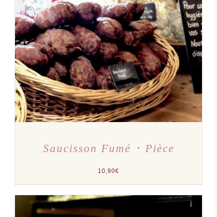
AJOUTER AU PANIER
/
DÉTAILS
Saucisson Fumé ･ Pièce
10,90
€