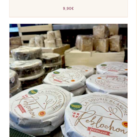
9,90
€
AJOUTER AU PANIER
/
DÉTAILS