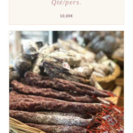
Qté/pers.
10,00
€
AJOUTER AU PANIER
/
DÉTAILS