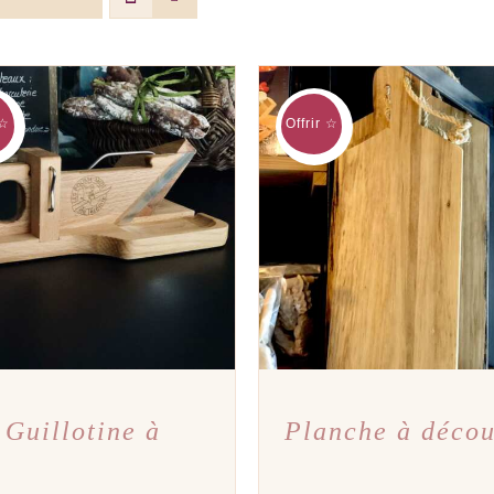
 ☆
Offrir ☆
TER AU PANIER
/
APERÇU
AJOUTER AU PANIER
/
A
Guillotine à
Planche à déco