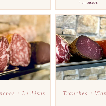
From
20,00
€
TER AU PANIER
/
APERÇU
AJOUTER AU PANIER
/
A
nches ･ Le Jésus
Tranches ･ Via