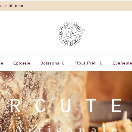
se-midi.com
ie
Épicerie
Boissons
“Tout Prêt”
Événeme
IDI • LA SOURIS
CASA MANIGOD