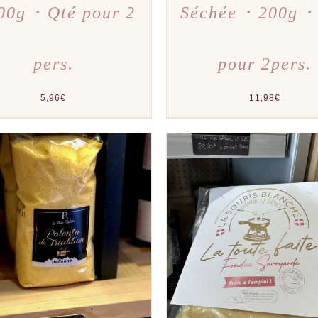
00g ･ Qté pour 2
Séchée ･ 200g ･
pers.
pour 2pers.
5,96
€
11,98
€
TER AU PANIER
/
APERÇU
AJOUTER AU PANIER
/
A