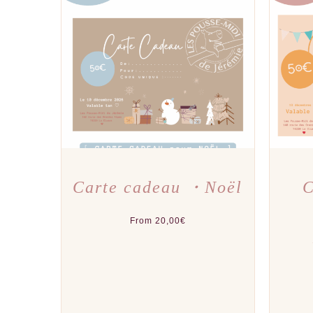
CE
CHOIX DES OPTIONS
/
APERÇU
CHOI
PRODUIT
A
PLUSIEURS
VARIATIONS.
LES
OPTIONS
PEUVENT
ÊTRE
CHOISIES
SUR
LA
PAGE
DU
Carte cadeau ・Noël
C
PRODUIT
From
20,00
€