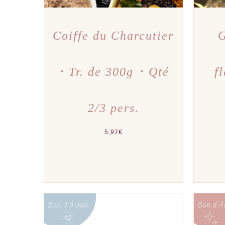
Coiffe du Charcutier
G
･ Tr. de 300g ･ Qté
f
2/3 pers.
5,97
€