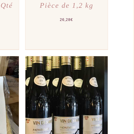
 Qté
Pièce de 1,2 kg
26,28
€
PERÇU
AJOUTER AU PANIER
/
APERÇU