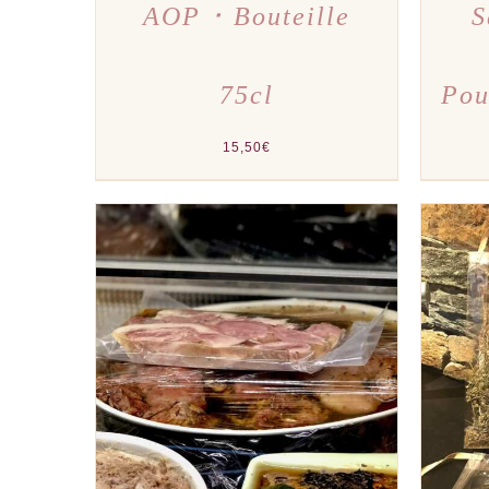
AOP ･ Bouteille
S
75cl
Pou
15,50
€
AJOUTER AU PANIER
/
APERÇU
AJOU