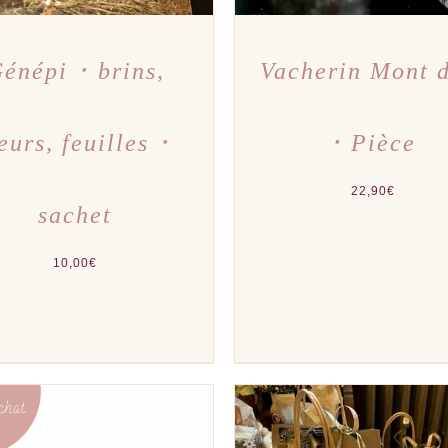
énépi ･ brins,
Vacherin Mont 
leurs, feuilles ･
･ Pièce
22,90
€
sachet
10,00
€