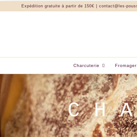
Passer
Expédition gratuite à partir de 150€
|
contact@les-pous
au
contenu
Charcuterie
Fromager
LES POUSSE-M