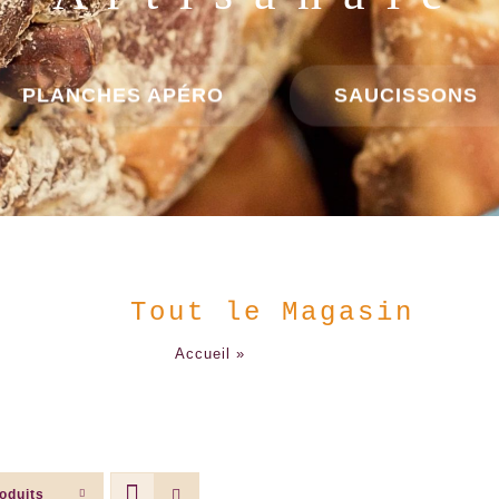
B i e n v e n u e
LES + DEMANDÉS
LES "TOUT PRÊT"
Tout le Magasin
Accueil
»
Tout le Magasin
oduits