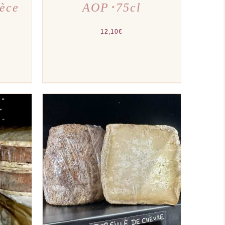
ièce
AOP･75cl
12,10
€
el
00€.
PERÇU
AJOUTER AU PANIER
/
APERÇU