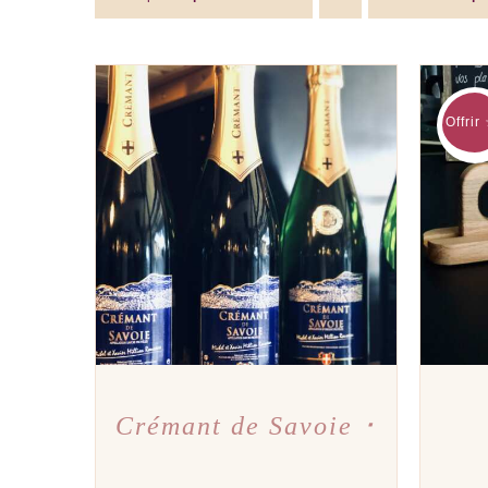
Offrir
AJOUTER AU PANIER
/
APERÇU
AJOU
Crémant de Savoie ･