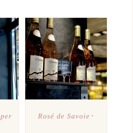
PERÇU
AJOUTER AU PANIER
/
APERÇU
uper
Rosé de Savoie･