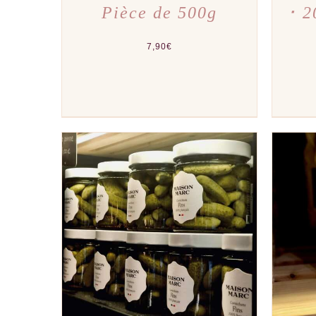
Pièce de 500g
･ 2
7,90
€
AJOUTER AU PANIER
/
APERÇU
AJOU