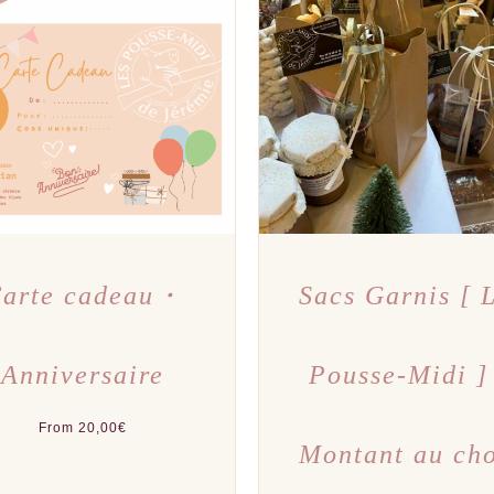
CE
CE
X DES OPTIONS
/
APERÇU
CHOIX DES OPTIONS
/
A
PRODUIT
PRODU
A
A
PLUSIEURS
PLUSI
VARIATIONS.
VARIAT
LES
LES
OPTIONS
OPTIO
PEUVENT
PEUVE
ÊTRE
ÊTRE
CHOISIES
CHOIS
SUR
SUR
LA
LA
PAGE
PAGE
DU
DU
arte cadeau・
Sacs Garnis [ 
PRODUIT
PRODU
Anniversaire
Pousse-Midi ]
From
20,00
€
Montant au ch