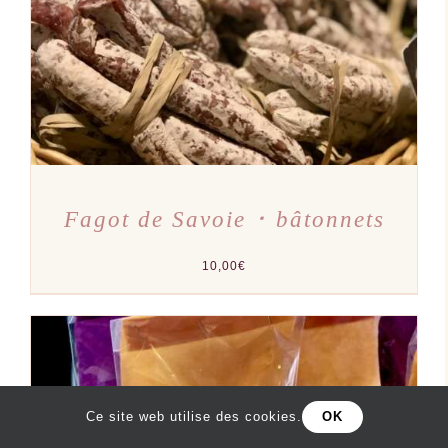
PLUSIEURS
VARIATIONS.
LES
OPTIONS
PEUVENT
ÊTRE
CHOISIES
SUR
LA
PAGE
DU
PRODUIT
Fagot de Savoie ･ bâtonnets
10,00
€
Ce site web utilise des cookies.
OK