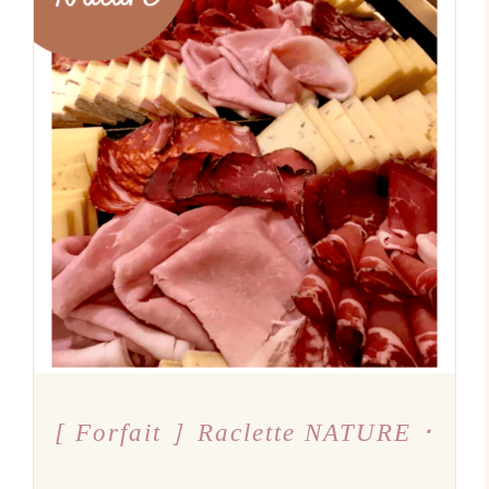
AJOUTER AU PANIER
/
DÉTAILS
[ Forfait ］Raclette NATURE ･