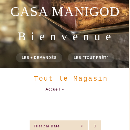
D ' e x c e p t i o n
DÉGUSTATION
À FONDRE
Tout le Magasin
Accueil
»
Tout le Magasin
Trier par
Date