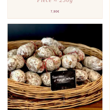
7,90
€
AJOUTER AU PANIER
/
DÉTAILS