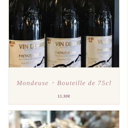
AJOUTER AU PANIER
/
DÉTAILS
Mondeuse ･ Bouteille de 75cl
11,30
€