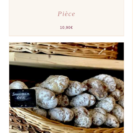
Pièce
10,90
€
AJOUTER AU PANIER
/
DÉTAILS