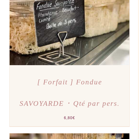
AJOUTER AU PANIER
/
DÉTAILS
[ Forfait ] Fondue
SAVOYARDE ･ Qté par pers.
6,80
€