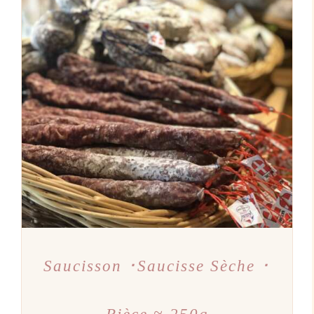
AJOUTER AU PANIER
/
DÉTAILS
Saucisson ･Saucisse Sèche ･
Pièce ≈ 250g