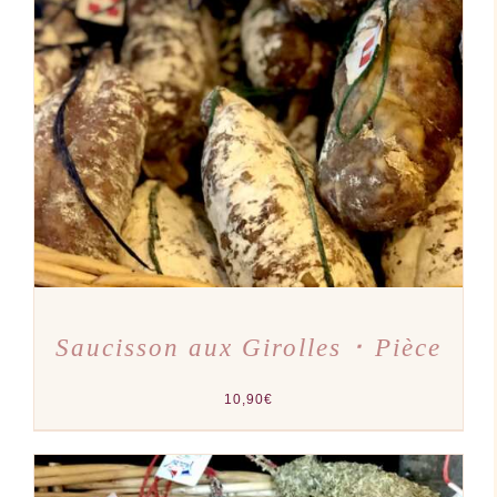
AJOUTER AU PANIER
/
DÉTAILS
Saucisson aux Girolles ･ Pièce
10,90
€