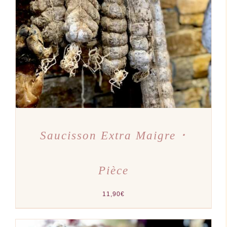
AJOUTER AU PANIER
/
DÉTAILS
Saucisson Extra Maigre ･
Pièce
11,90
€