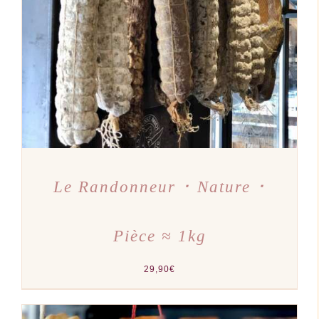
AJOUTER AU PANIER
/
DÉTAILS
Le Randonneur ･ Nature ･
Pièce ≈ 1kg
29,90
€