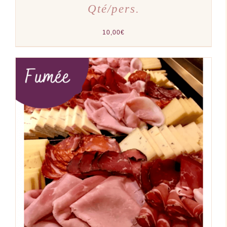
Qté/pers.
10,00
€
AJOUTER AU PANIER
/
DÉTAILS