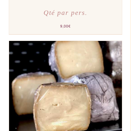
Qté par pers.
9,00
€
AJOUTER AU PANIER
/
DÉTAILS