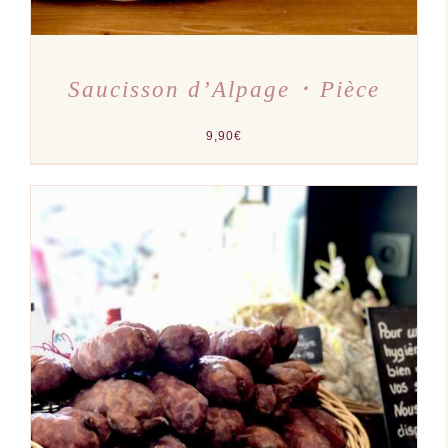
Saucisson d’Alpage ･ Pièce
9,90
€
AJOUTER AU PANIER
/
DÉTAILS