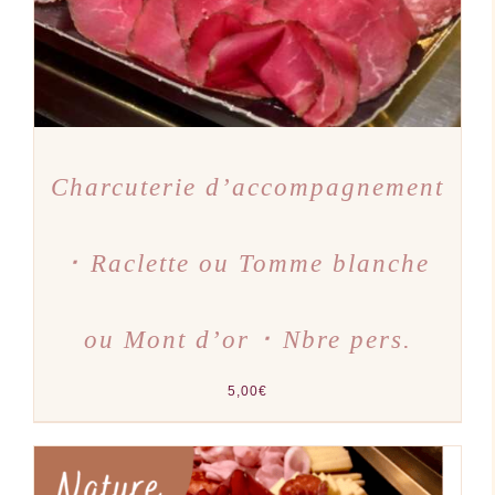
Charcuterie d’accompagnement
･ Raclette ou Tomme blanche
ou Mont d’or ･ Nbre pers.
5,00
€