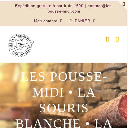
Passer
Expédition gratuite à partir de 150€
|
contact@les-
au
pousse-midi.com
contenu
Mon compte
PANIER
F R O M
A G E S