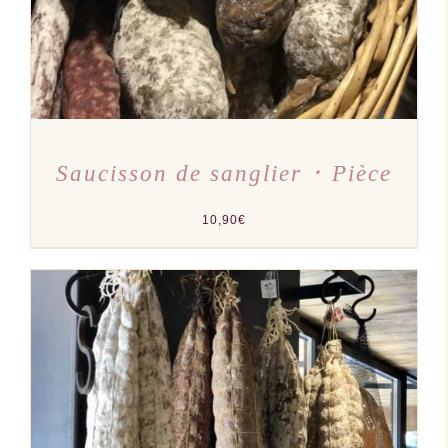
OPTIONS
PEUVENT
ÊTRE
CHOISIES
SUR
LA
PAGE
DU
PRODUIT
Saucisson de sanglier ･ Pièce
10,90
€