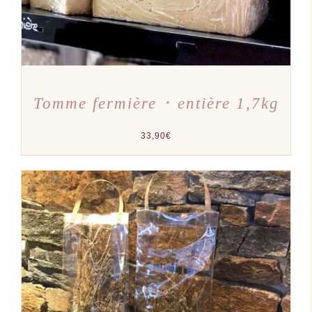
Tomme fermière ･ entière 1,7kg
33,90
€
AJOUTER AU PANIER
/