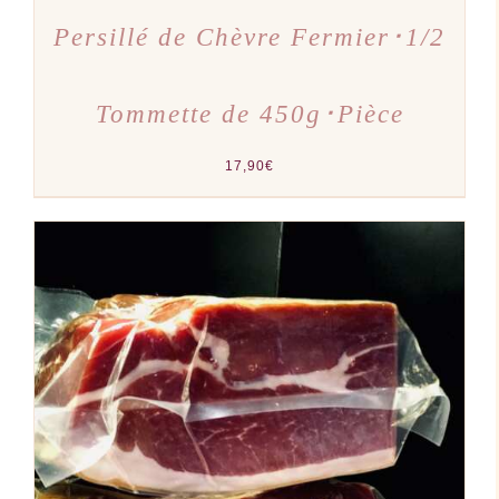
Persillé de Chèvre Fermier･1/2
Tommette de 450g･Pièce
17,90
€
AJOUTER AU PANIER
/
DÉTAILS