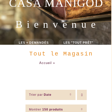
CASA MANIGOD
B i e n v e n u e
LES + DEMANDÉS
LES "TOUT PRÊT"
Tout le Magasin
Accueil
»
Tout le Magasin
Trier par
Date
Montrer
150 produits