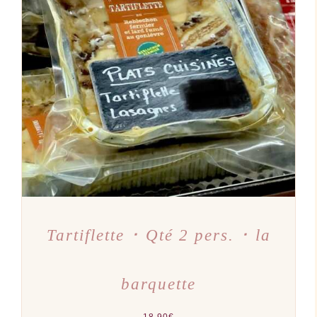
AJOUTER AU PANIER
/
DÉTAILS
Tartiflette ･ Qté 2 pers. ･ la
barquette
18,90
€