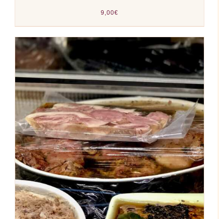
9,00
€
AJOUTER AU PANIER
/
DÉTAILS