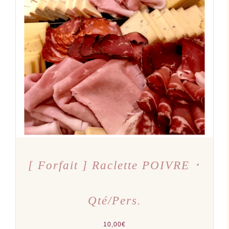
AJOUTER AU PANIER
/
DÉTAILS
[ Forfait ] Raclette POIVRE ･
Qté/Pers.
10,00
€