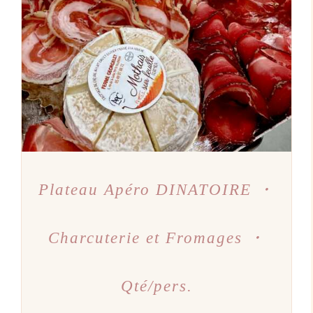
AJOUTER AU PANIER
/
DÉTAILS
Plateau Apéro DINATOIRE ・
Charcuterie et Fromages ・
Qté/pers.