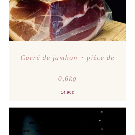
Carré de jambon ･ pièce de
0,6kg
14,90
€