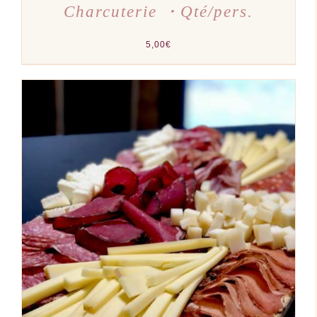
Charcuterie ・Qté/pers.
5,00
€
AJOUTER AU PANIER
/
DÉTAILS