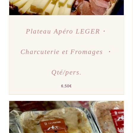
Plateau Apéro LEGER・
Charcuterie et Fromages ・
Qté/pers.
6,50
€