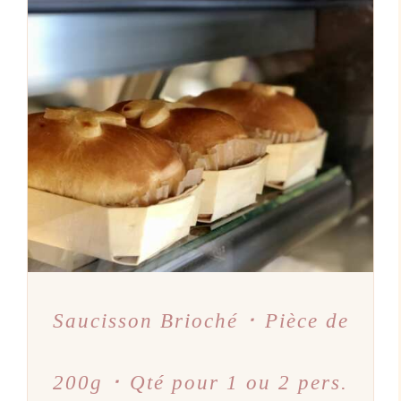
AJOUTER AU PANIER
/
DÉTAILS
Saucisson Brioché ･ Pièce de
200g ･ Qté pour 1 ou 2 pers.