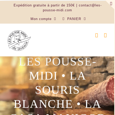
Passer
Expédition gratuite à partir de 150€
|
contact@les-
au
pousse-midi.com
contenu
Mon compte
PANIER
LES POUSSE-
MIDI • LA
SOURIS
BLANCHE • LA