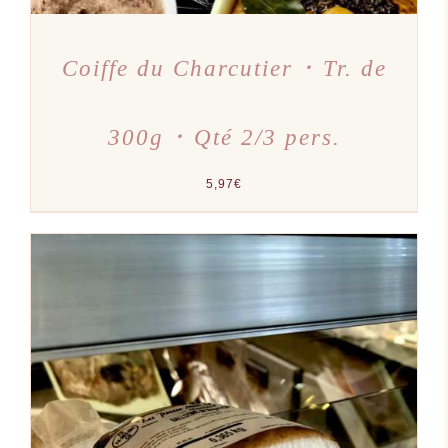
Coiffe du Charcutier ･ Tr. de
300g ･ Qté 2/3 pers.
5,97
€
AJOUTER AU PANIER
/
DÉTAILS