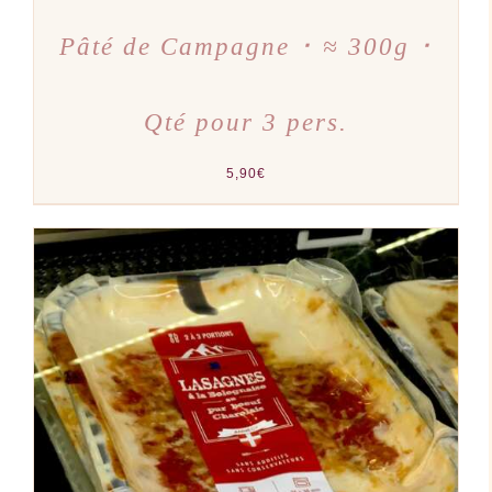
Pâté de Campagne ･ ≈ 300g ･
Qté pour 3 pers.
5,90
€
AJOUTER AU PANIER
/
DÉTAILS