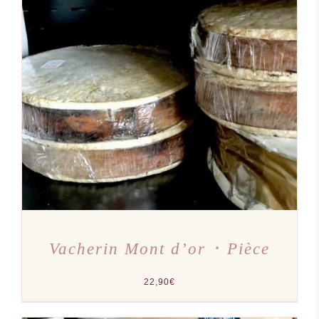
AJOUTER AU PANIER
/
DÉTAILS
Vacherin Mont d’or ･ Pièce
22,90
€