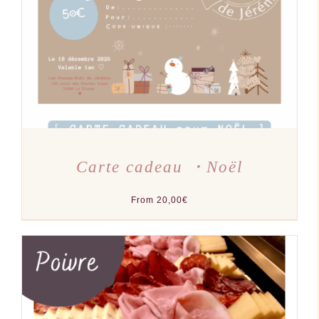
A
PLUSIEURS
VARIATIONS.
LES
OPTIONS
PEUVENT
ÊTRE
CHOISIES
SUR
LA
PAGE
DU
PRODUIT
Carte cadeau ・Noël
From
20,00
€