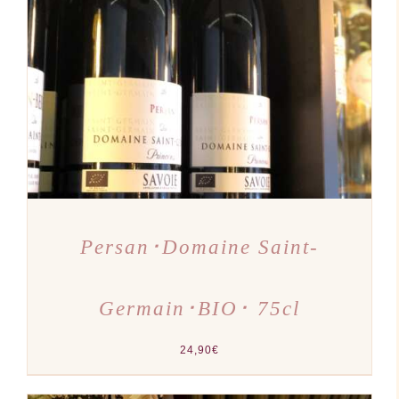
AJOUTER AU PANIER
/
DÉTAILS
Persan･Domaine Saint-
Germain･BIO･ 75cl
24,90
€