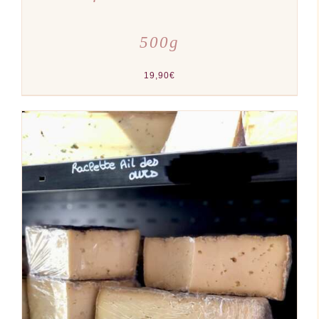
500g
19,90
€
AJOUTER AU PANIER
/
DÉTAILS