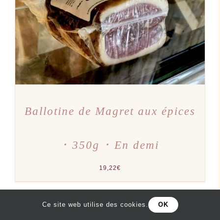
Ballotine de Magret aux épices
･ 350g ･ En demi
19,22
€
Ce site web utilise des cookies.
OK