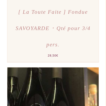
[ La Toute Faite ] Fondue
SAVOYARDE ･ Qté pour 3/4
pers.
28,50
€