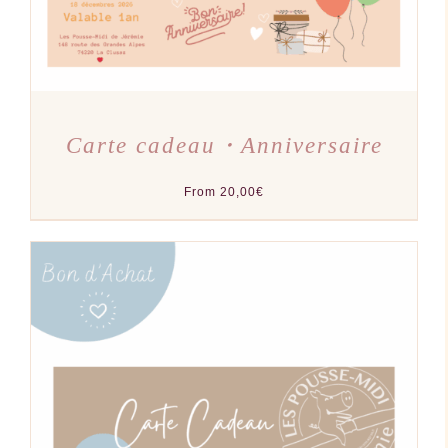
ÊTRE
CHOISIES
SUR
LA
PAGE
DU
PRODUIT
Carte cadeau・Anniversaire
From
20,00
€
CE
CHOIX DES OPTIONS
/
PRODUIT
DÉTAILS