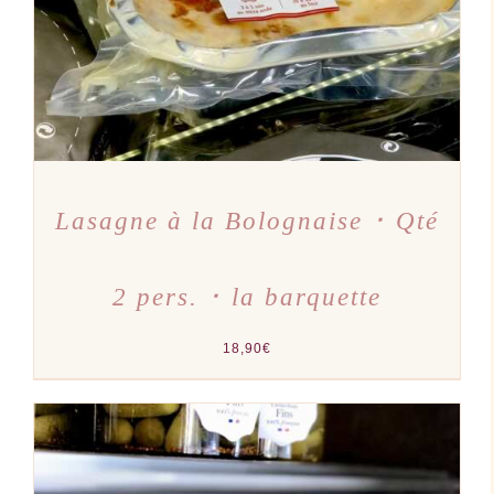
Lasagne à la Bolognaise ･ Qté
2 pers. ･ la barquette
18,90
€