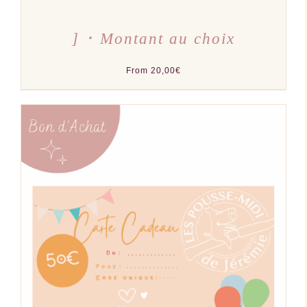
] ･ Montant au choix
From
20,00
€
CE
CHOIX DES OPTIONS
/
PRODUIT
DÉTAILS
A
PLUSIEURS
VARIATIONS.
LES
OPTIONS
PEUVENT