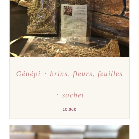
DÉTAILS
Génépi ･ brins, fleurs, feuilles
･ sachet
10,00
€