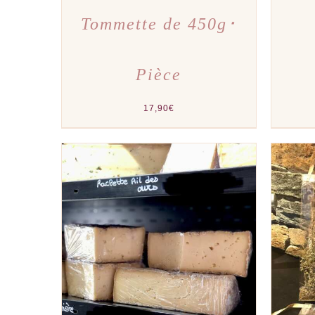
Tommette de 450g･
Pièce
17,90
€
AJOUTER AU PANIER
/
APERÇU
AJOU