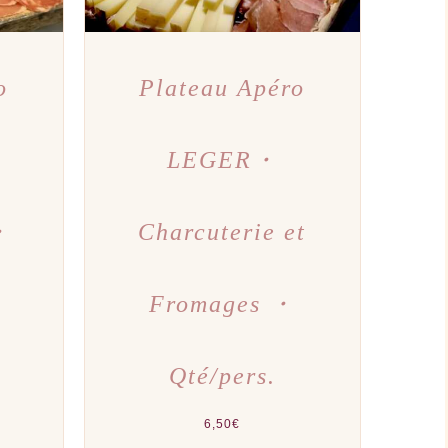
o
Plateau Apéro
LEGER・
・
Charcuterie et
Fromages ・
Qté/pers.
6,50
€