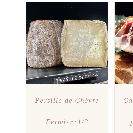
AJOUTER AU PANIER
/
APERÇU
AJOU
Persillé de Chèvre
Ca
Fermier･1/2