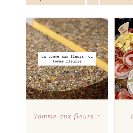
AJOUTER AU PANIER
/
APERÇU
AJOU
Tomme aux fleurs ･