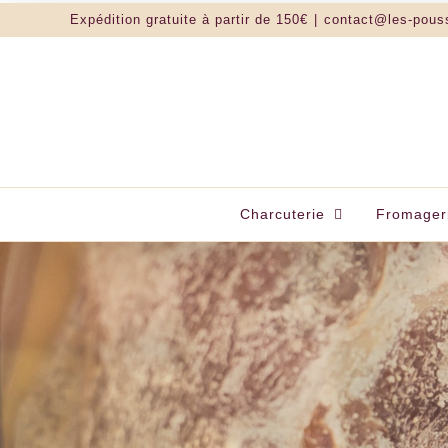
Passer
Expédition gratuite à partir de 150€
|
contact@les-pous
au
contenu
Charcuterie
Fromager
LES POUSSE-M