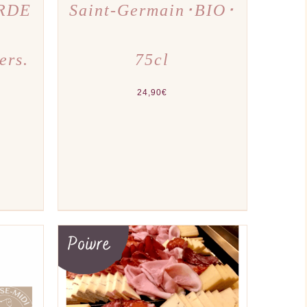
ARDE
Saint-Germain･BIO･
ers.
75cl
24,90
€