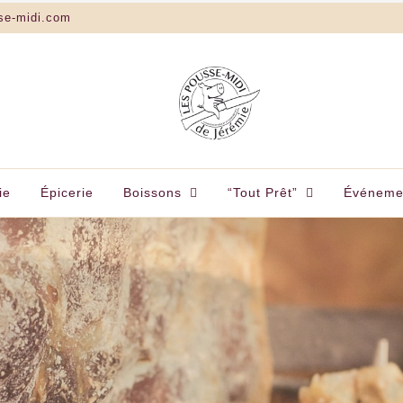
se-midi.com
ie
Épicerie
Boissons
“Tout Prêt”
Événeme
IDI • LA SOURIS
CASA MANIGOD