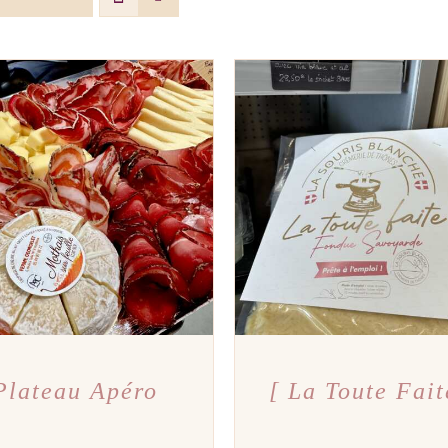
TER AU PANIER
/
APERÇU
AJOUTER AU PANIER
/
A
Plateau Apéro
[ La Toute Fait