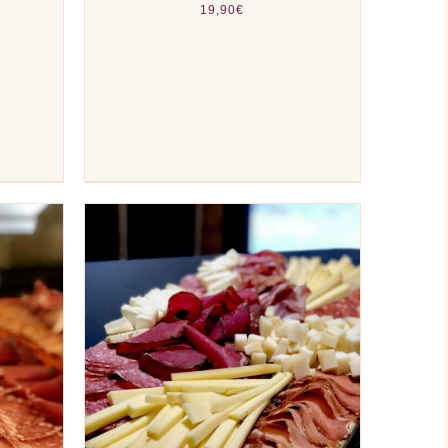
19,90
€
PERÇU
AJOUTER AU PANIER
/
APERÇU