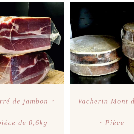
TER AU PANIER
/
APERÇU
AJOUTER AU PANIER
/
A
rré de jambon ･
Vacherin Mont 
pièce de 0,6kg
･ Pièce