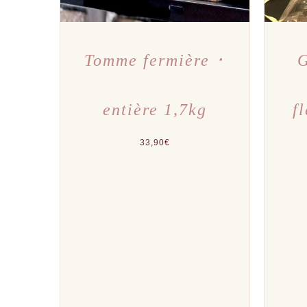
Tomme fermière ･
G
entière 1,7kg
f
33,90
€