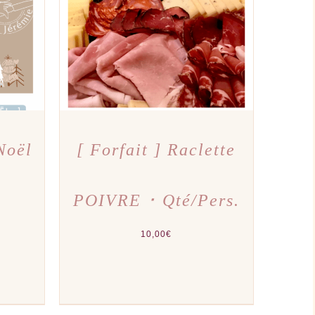
PERÇU
AJOUTER AU PANIER
/
APERÇU
IT
EURS
IONS.
NS
NT
IES
Noël
[ Forfait ] Raclette
IT
POIVRE ･ Qté/Pers.
10,00
€