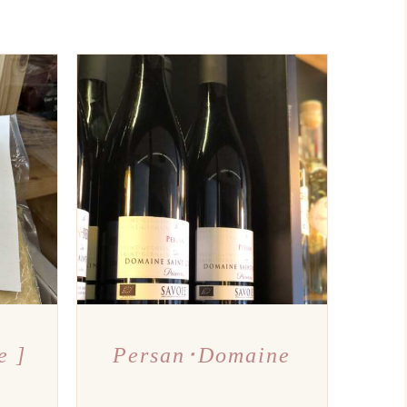
PERÇU
AJOUTER AU PANIER
/
APERÇU
e ]
Persan･Domaine