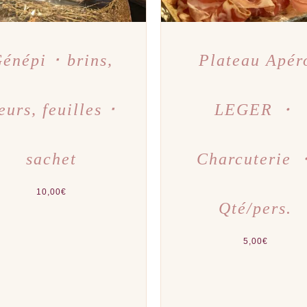
énépi ･ brins,
Plateau Apér
leurs, feuilles ･
LEGER ・
sachet
Charcuterie 
10,00
€
Qté/pers.
5,00
€