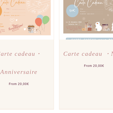
CE
CE
X DES OPTIONS
/
APERÇU
CHOIX DES OPTIONS
/
A
PRODUIT
PRODU
A
A
PLUSIEURS
PLUSI
VARIATIONS.
VARIAT
LES
LES
OPTIONS
OPTIO
PEUVENT
PEUVE
ÊTRE
ÊTRE
CHOISIES
CHOIS
SUR
SUR
LA
LA
PAGE
PAGE
DU
DU
arte cadeau・
Carte cadeau ・
PRODUIT
PRODU
From
20,00
€
Anniversaire
From
20,00
€