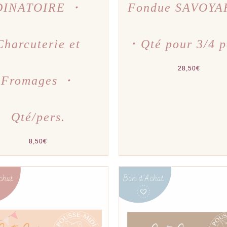
DINATOIRE ・
Fondue SAVOY
Charcuterie et
･ Qté pour 3/4 p
28,50
€
Fromages ・
Qté/pers.
8,50
€