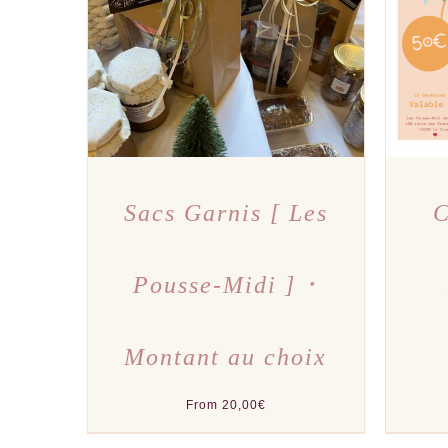
CE
CHOIX DES OPTIONS
/
APERÇU
CHOI
PRODUIT
A
PLUSIEURS
VARIATIONS.
LES
OPTIONS
PEUVENT
ÊTRE
CHOISIES
SUR
LA
PAGE
DU
Sacs Garnis [ Les
C
PRODUIT
Pousse-Midi ] ･
Montant au choix
From
20,00
€