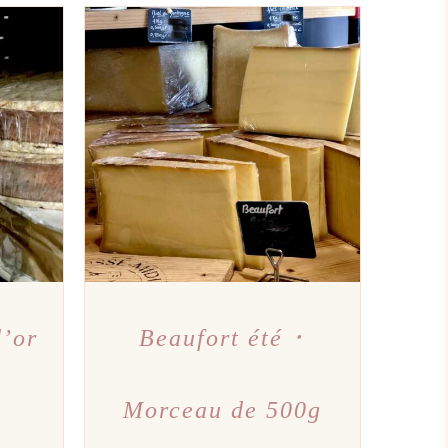
PERÇU
AJOUTER AU PANIER
/
APERÇU
d’or
Beaufort été ･
Morceau de 500g