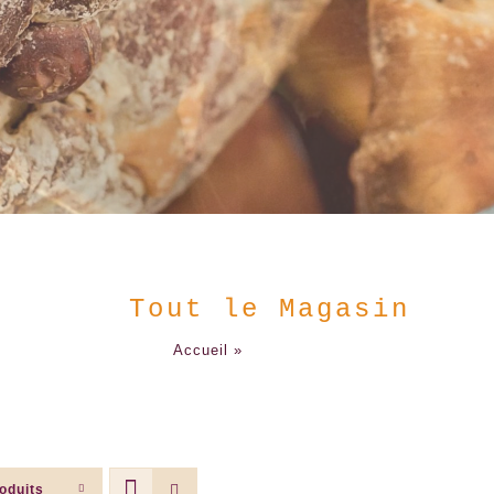
B i e n v e n u e
LES + DEMANDÉS
LES "TOUT PRÊT"
Tout le Magasin
Accueil
»
Tout le Magasin
oduits