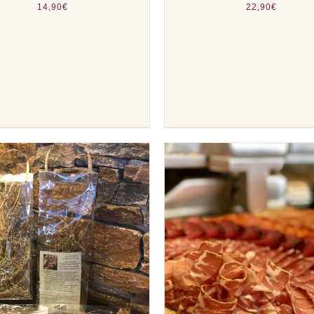
14,90
€
22,90
€
TER AU PANIER
/
APERÇU
AJOUTER AU PANIER
/
A