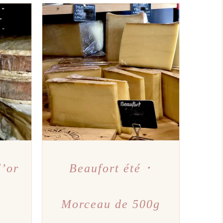
PERÇU
AJOUTER AU PANIER
/
APERÇU
d’or
Beaufort été ･
Morceau de 500g