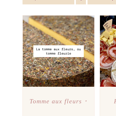
AJOUTER AU PANIER
/
APERÇU
AJOU
Tomme aux fleurs ･