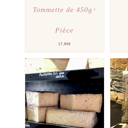
Tommette de 450g･
Pièce
17,90
€
AJOUTER AU PANIER
/
APERÇU
AJOU