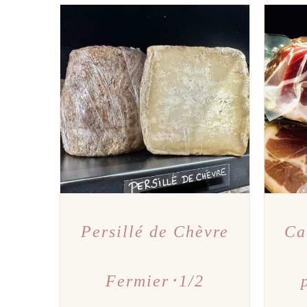
AJOUTER AU PANIER
/
APERÇU
AJOU
Persillé de Chèvre
Ca
Fermier･1/2