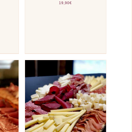
19,90
€
PERÇU
AJOUTER AU PANIER
/
APERÇU