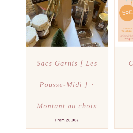
CE
CHOIX DES OPTIONS
/
APERÇU
CHOI
PRODUIT
A
PLUSIEURS
VARIATIONS.
LES
OPTIONS
PEUVENT
ÊTRE
CHOISIES
SUR
LA
PAGE
DU
Sacs Garnis [ Les
C
PRODUIT
Pousse-Midi ] ･
Montant au choix
From
20,00
€