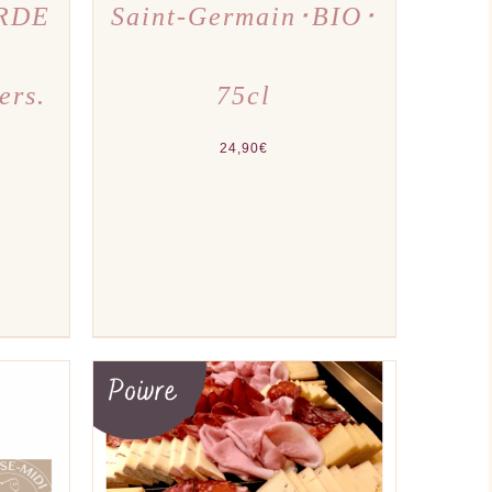
ARDE
Saint-Germain･BIO･
ers.
75cl
24,90
€