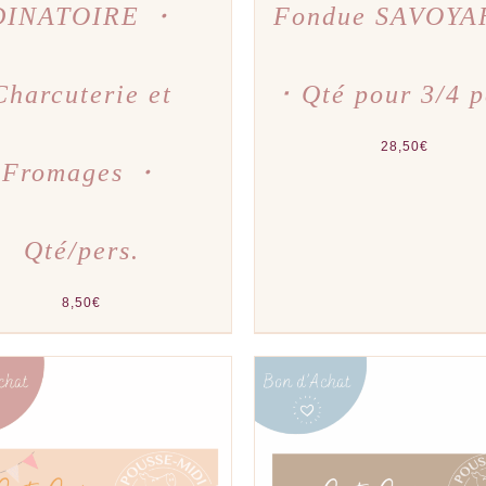
DINATOIRE ・
Fondue SAVOY
Charcuterie et
･ Qté pour 3/4 p
28,50
€
Fromages ・
Qté/pers.
8,50
€