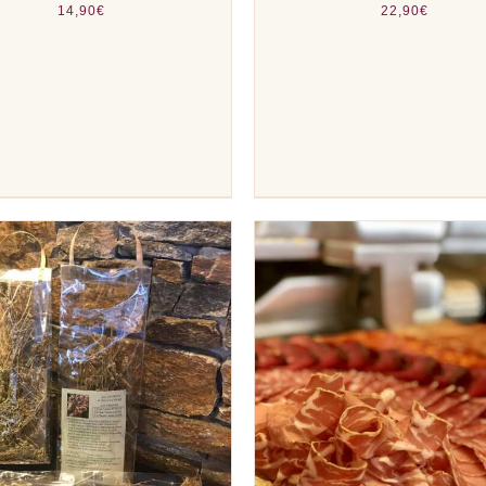
14,90
€
22,90
€
TER AU PANIER
/
APERÇU
AJOUTER AU PANIER
/
A