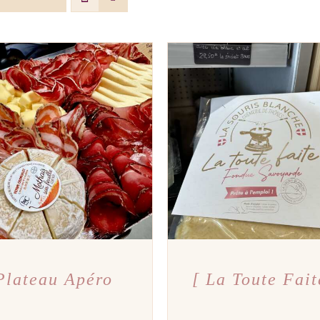
TER AU PANIER
/
APERÇU
AJOUTER AU PANIER
/
A
Plateau Apéro
[ La Toute Fait