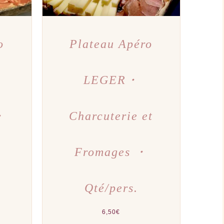
o
Plateau Apéro
LEGER・
・
Charcuterie et
Fromages ・
Qté/pers.
6,50
€