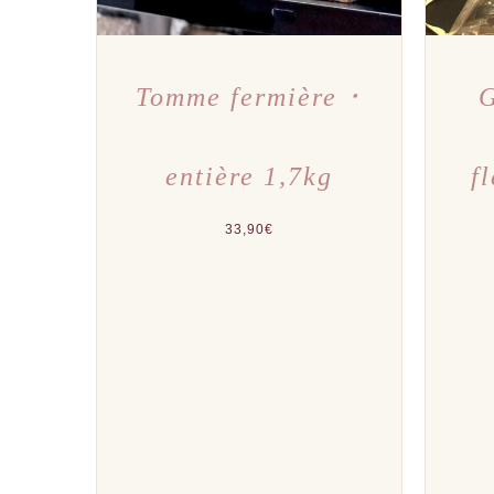
Tomme fermière ･
G
entière 1,7kg
f
33,90
€