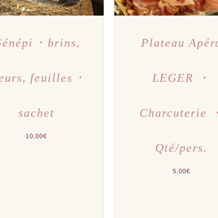
énépi ･ brins,
Plateau Apér
leurs, feuilles ･
LEGER ・
sachet
Charcuterie 
10,00
€
Qté/pers.
5,00
€