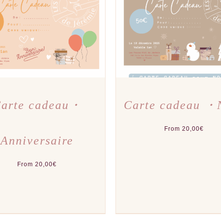
CE
CE
X DES OPTIONS
/
APERÇU
CHOIX DES OPTIONS
/
A
PRODUIT
PRODU
A
A
PLUSIEURS
PLUSI
VARIATIONS.
VARIAT
LES
LES
OPTIONS
OPTIO
PEUVENT
PEUVE
ÊTRE
ÊTRE
CHOISIES
CHOIS
SUR
SUR
LA
LA
PAGE
PAGE
DU
DU
arte cadeau・
Carte cadeau ・
PRODUIT
PRODU
From
20,00
€
Anniversaire
From
20,00
€