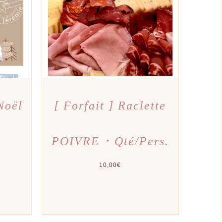
PERÇU
AJOUTER AU PANIER
/
APERÇU
IT
EURS
IONS.
NS
NT
IES
Noël
[ Forfait ] Raclette
IT
POIVRE ･ Qté/Pers.
10,00
€