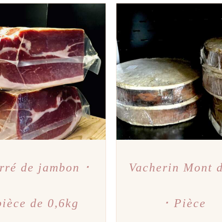
TER AU PANIER
/
APERÇU
AJOUTER AU PANIER
/
A
rré de jambon ･
Vacherin Mont 
pièce de 0,6kg
･ Pièce