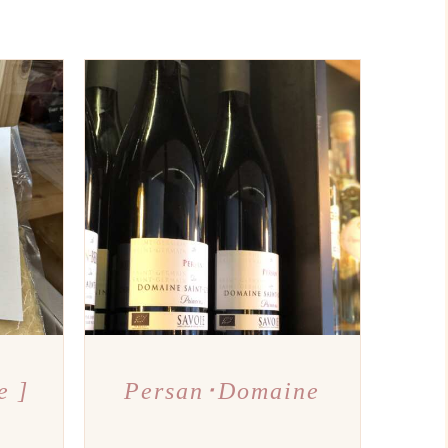
PERÇU
AJOUTER AU PANIER
/
APERÇU
e ]
Persan･Domaine