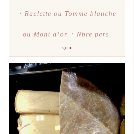
･ Raclette ou Tomme blanche
ou Mont d’or ･ Nbre pers.
5,00
€
AJOUTER AU PANIER
/
DÉTAILS