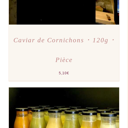
Caviar de Cornichons ･ 120g ･
Pièce
5,10
€