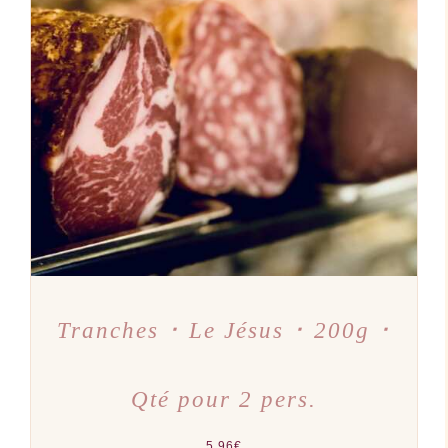
AJOUTER AU PANIER
/
DÉTAILS
Tranches ･ Le Jésus ･ 200g ･
Qté pour 2 pers.
5,96
€