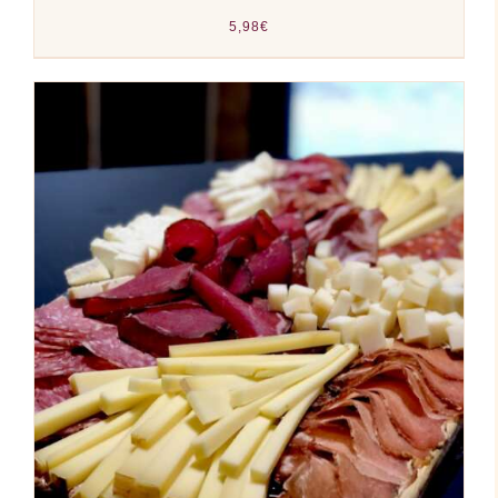
5,98
€
AJOUTER AU PANIER
/
DÉTAILS