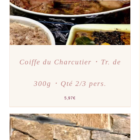
Coiffe du Charcutier ･ Tr. de
300g ･ Qté 2/3 pers.
5,97
€