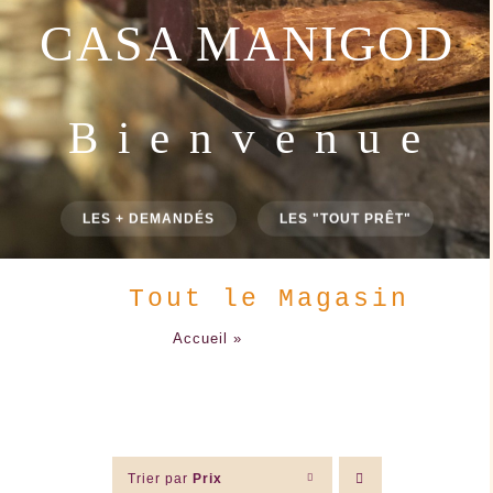
CASA MANIGOD
B i e n v e n u e
LES + DEMANDÉS
LES "TOUT PRÊT"
Tout le Magasin
Accueil
»
Tout le Magasin
Trier par
Prix