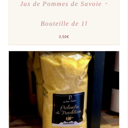
Jus de Pommes de Savoie ･
Bouteille de 1l
3,50
€
AJOUTER AU PANIER
/
DÉTAILS