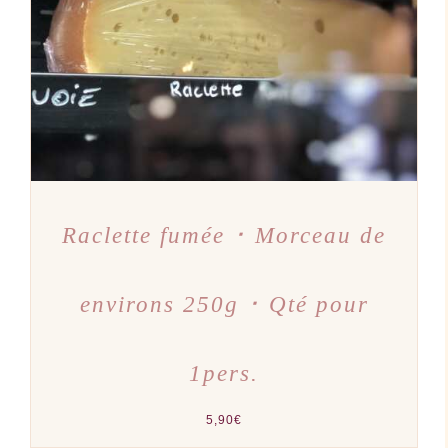
Raclette fumée ･ Morceau de
environs 250g ･ Qté pour
1pers.
5,90
€