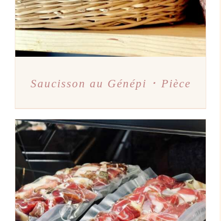
Saucisson au Génépi ･ Pièce
AJOUTER AU PANIER
/
DÉTAILS