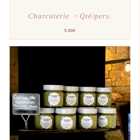
Charcuterie ・Qté/pers.
5,00
€
AJOUTER AU PANIER
/
DÉTAILS