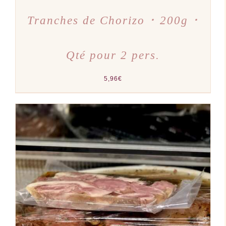
Tranches de Chorizo ･ 200g ･
Qté pour 2 pers.
5,96
€
AJOUTER AU PANIER
/
DÉTAILS