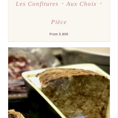
Les Confitures ･ Aux Choix ･
Pièce
From
5,90
€
AJOUTER AU PANIER
/
DÉTAILS