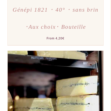
Génépi 1821 ･ 40° ･ sans brin
･Aux choix･ Bouteille
From
4,20
€
AJOUTER AU PANIER
/
DÉTAILS