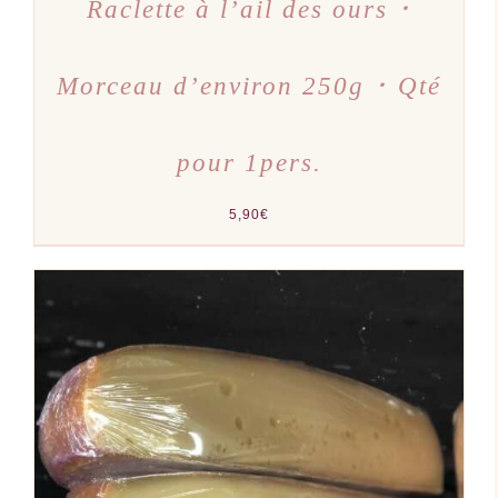
Raclette à l’ail des ours ･
Morceau d’environ 250g ･ Qté
pour 1pers.
5,90
€
AJOUTER AU PANIER
/
DÉTAILS