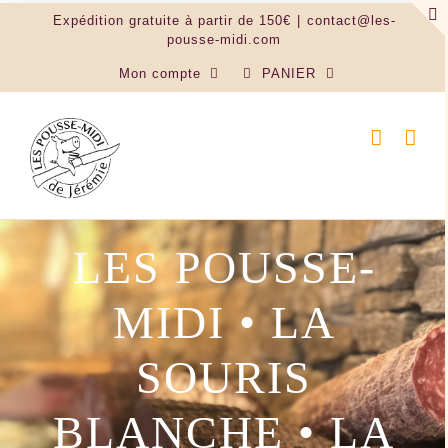
Passer
Expédition gratuite à partir de 150€
|
contact@les-
au
pousse-midi.com
contenu
Mon compte
PANIER
LES POUSSE-
MIDI • LA
SOURIS
BLANCHE • LA