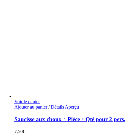
Voir le panier
Ajouter au panier
/
Détails
Aperçu
Saucisse aux choux ･ Pièce・Qté pour 2 pers.
7,50
€