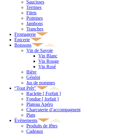
Saucisses
Terrines
Filets
Poitrines
Jambons
Tranches
Fromagerie
Épicerie
Boissons
Vin de Savoie
Vin Blanc
Vin Rouge
Vin Rosé
Bière
Génépi
Jus de pommes
“Tout Prêt”
Raclette [ Forfait ]
Fondue [ forfait ]
Plateau Apéro
Charcuterie d’accompagnent
Plats
Événements
Produits de fêtes
Cadeaux