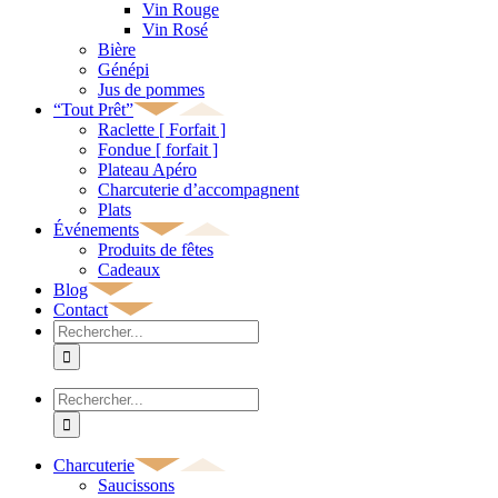
Vin Rouge
Vin Rosé
Bière
Génépi
Jus de pommes
“Tout Prêt”
Raclette [ Forfait ]
Fondue [ forfait ]
Plateau Apéro
Charcuterie d’accompagnent
Plats
Événements
Produits de fêtes
Cadeaux
Blog
Contact
Rechercher:
Rechercher:
Charcuterie
Saucissons