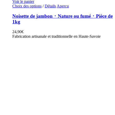
Voir le panier
Ce
Choix des options
/
Détails
Aperçu
produit
a
Noisette de jambon ･ Nature ou fumé ･ Pièce de
plusieurs
1kg
variations.
Les
24,90
€
options
Fabrication artisanale et traditionnelle en Haute-Savoie
peuvent
être
choisies
sur
la
page
du
produit