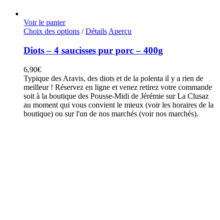
Voir le panier
Ce
Choix des options
/
Détails
Aperçu
produit
a
Diots – 4 saucisses pur porc – 400g
plusieurs
variations.
6,90
€
Les
Typique des Aravis, des diots et de la polenta il y a rien de
options
meilleur ! Réservez en ligne et venez retirez votre commande
peuvent
soit à la boutique des Pousse-Midi de Jérémie sur La Clusaz
être
au moment qui vous convient le mieux (voir les horaires de la
choisies
boutique) ou sur l'un de nos marchés (voir nos marchés).
sur
la
page
du
produit