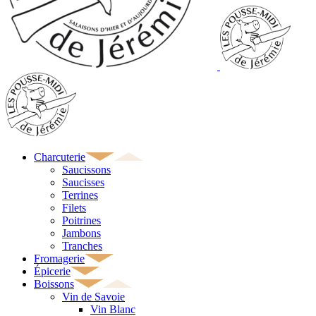
Charcuterie
Saucissons
Saucisses
Terrines
Filets
Poitrines
Jambons
Tranches
Fromagerie
Épicerie
Boissons
Vin de Savoie
Vin Blanc