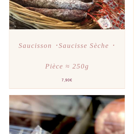
Saucisson ･Saucisse Sèche ･
Pièce ≈ 250g
7,90
€