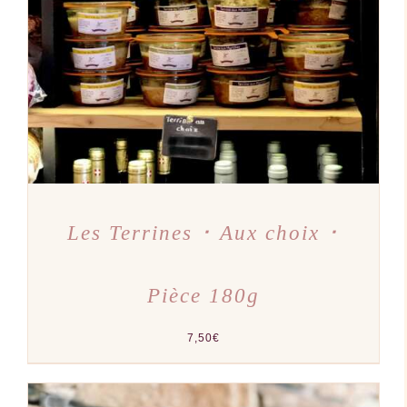
CHOIX DES OPTIONS
/
PRODUIT
DÉTAILS
A
PLUSIEURS
VARIATIONS.
LES
OPTIONS
PEUVENT
ÊTRE
CHOISIES
SUR
LA
PAGE
DU
PRODUIT
Les Terrines ･ Aux choix ･
Pièce 180g
7,50
€