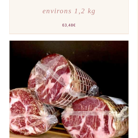
environs 1,2 kg
63,48
€
AJOUTER AU PANIER
/
DÉTAILS