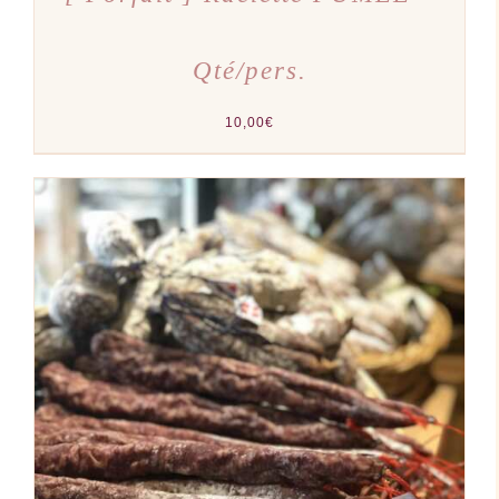
Qté/pers.
10,00
€
AJOUTER AU PANIER
/
DÉTAILS