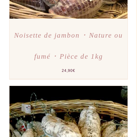
LA
PAGE
DU
PRODUIT
Noisette de jambon ･ Nature ou
fumé ･ Pièce de 1kg
24,90
€