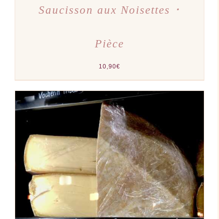
Saucisson aux Noisettes ･
Pièce
10,90
€
AJOUTER AU PANIER
/
DÉTAILS