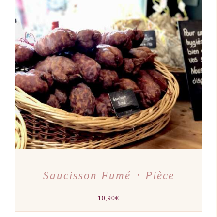
AJOUTER AU PANIER
/
DÉTAILS
Saucisson Fumé ･ Pièce
10,90
€