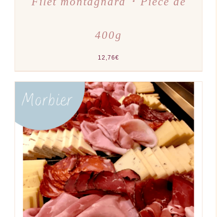
Filet montagnard ･ Pièce de
400g
12,76
€
AJOUTER AU PANIER
/
DÉTAILS