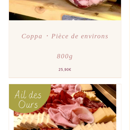
Coppa ･ Pièce de environs
800g
25,90
€