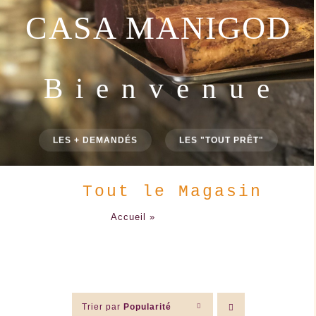
CASA MANIGOD
B i e n v e n u e
LES + DEMANDÉS
LES "TOUT PRÊT"
Tout le Magasin
Accueil
»
Tout le Magasin
Trier par
Popularité