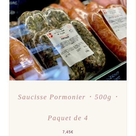
AJOUTER AU PANIER
/
DÉTAILS
Saucisse Pormonier ･ 500g ･
Paquet de 4
7,45
€