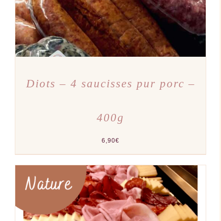
PEUVENT
ÊTRE
CHOISIES
SUR
LA
PAGE
DU
PRODUIT
Diots – 4 saucisses pur porc –
400g
6,90
€