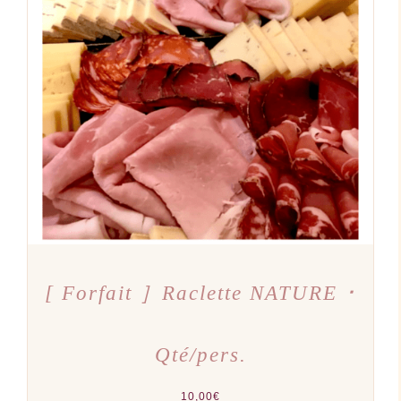
AJOUTER AU PANIER
/
DÉTAILS
[ Forfait ］Raclette NATURE ･
Qté/pers.
10,00
€