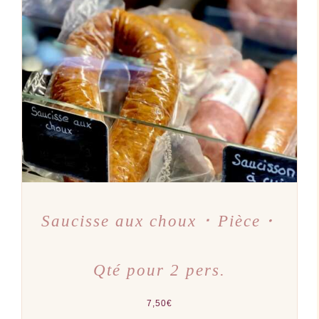
AJOUTER AU PANIER
/
DÉTAILS
Saucisse aux choux ･ Pièce・
Qté pour 2 pers.
7,50
€