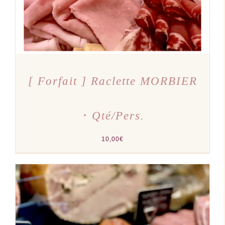
[ Forfait ] Raclette MORBIER
･ Qté/Pers.
10,00
€