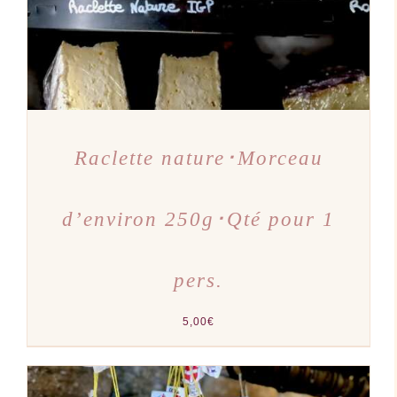
Raclette nature･Morceau
d’environ 250g･Qté pour 1
pers.
5,00
€