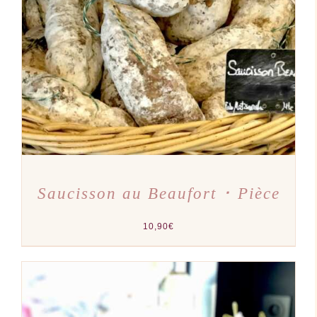
AJOUTER AU PANIER
/
DÉTAILS
Saucisson au Beaufort ･ Pièce
10,90
€