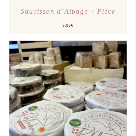
Saucisson d’Alpage ･ Pièce
9,90
€
AJOUTER AU PANIER
/
DÉTAILS