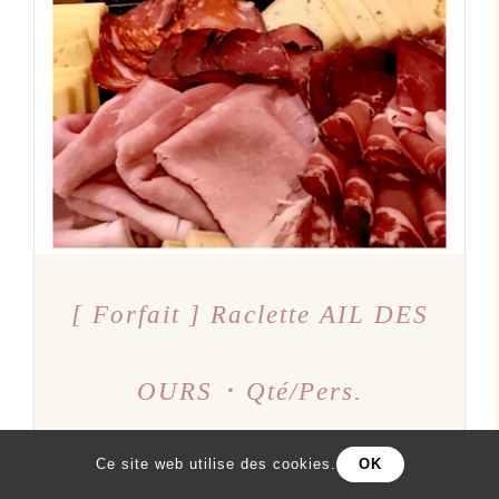
AJOUTER AU PANIER
/
DÉTAILS
[ Forfait ] Raclette AIL DES
OURS ･ Qté/Pers.
10,00
€
Ce site web utilise des cookies.
OK