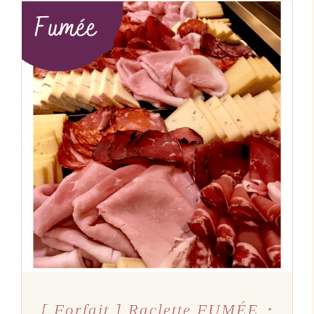
AJOUTER AU PANIER
/
DÉTAILS
[ Forfait ] Raclette FUMÉE ･