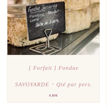
AJOUTER AU PANIER
/
DÉTAILS
[ Forfait ] Fondue
SAVOYARDE ･ Qté par pers.
6,80
€