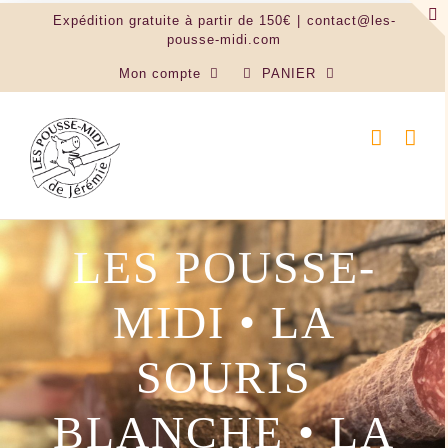
Passer
Expédition gratuite à partir de 150€
|
contact@les-
au
pousse-midi.com
contenu
Mon compte
PANIER
LES POUSSE-
MIDI • LA
SOURIS
BLANCHE • LA