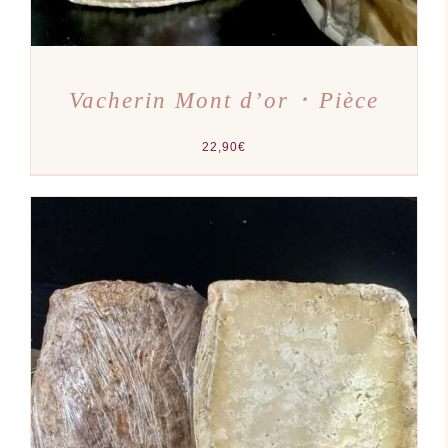
Vacherin Mont d’or ･ Pièce
22,90
€
AJOUTER AU PANIER
/
DÉTAILS