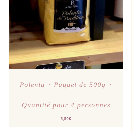
AJOUTER AU PANIER
/
DÉTAILS
Polenta ･ Paquet de 500g ･
Quantité pour 4 personnes
3,50
€