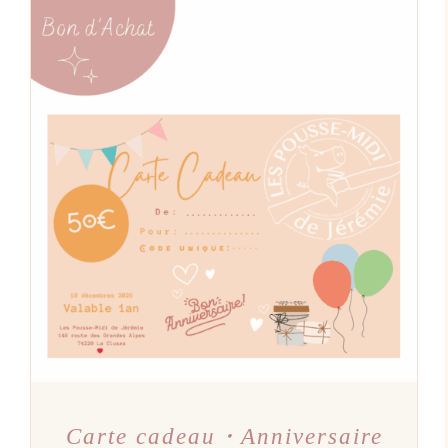
CE
CHOIX DES OPTIONS
/
PRODUIT
DÉTAILS
A
PLUSIEURS
VARIATIONS.
LES
OPTIONS
PEUVENT
ÊTRE
CHOISIES
SUR
LA
PAGE
DU
PRODUIT
Carte cadeau・Anniversaire