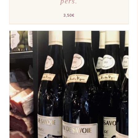
pers.
3,50
€
AJOUTER AU PANIER
/
DÉTAILS