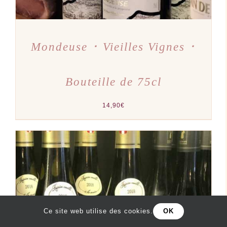
Mondeuse ･ Vieilles Vignes ･
Bouteille de 75cl
14,90
€
Ce site web utilise des cookies.
OK
AJOUTER AU PANIER
/