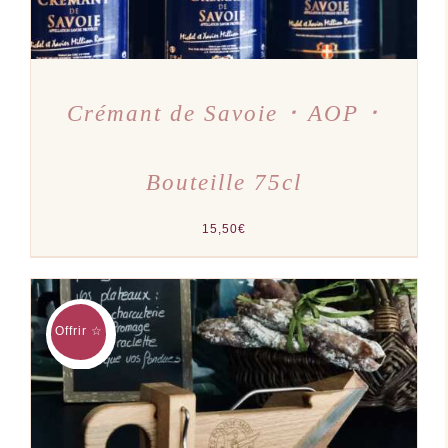
Crémant de Savoie ･ AOP ･
Bouteille 75cl
15,50
€
Offrir ☆