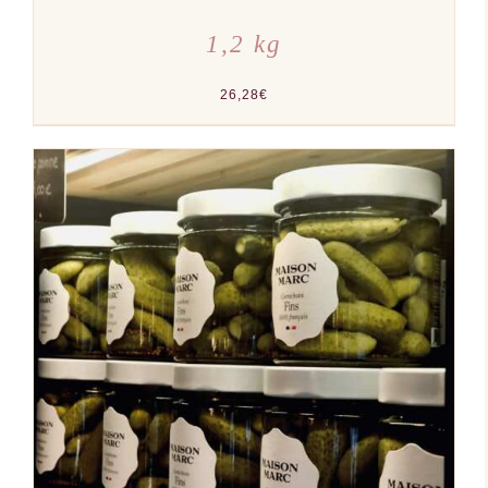
1,2 kg
26,28
€
AJOUTER AU PANIER
/
DÉTAILS