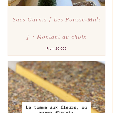
DU
PRODUIT
Sacs Garnis [ Les Pousse-Midi
] ･ Montant au choix
From
20,00
€
AJOUTER AU PANIER
/
DÉTAILS