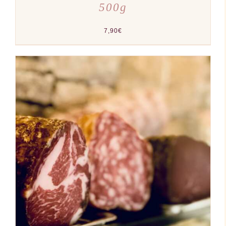
500g
7,90
€
AJOUTER AU PANIER
/
DÉTAILS