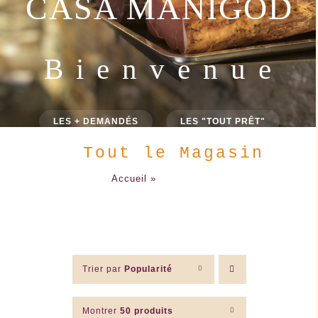
CASA MANIGOD
B i e n v e n u e
LES + DEMANDÉS
LES "TOUT PRÊT"
Tout le Magasin
Accueil
»
Tout le Magasin
Trier par
Popularité
Montrer
50 produits