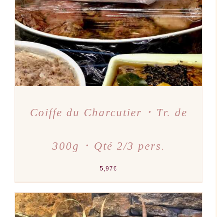
Coiffe du Charcutier ･ Tr. de
300g ･ Qté 2/3 pers.
5,97
€