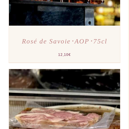
Rosé de Savoie･AOP･75cl
12,10
€
AJOUTER AU PANIER
/
DÉTAILS