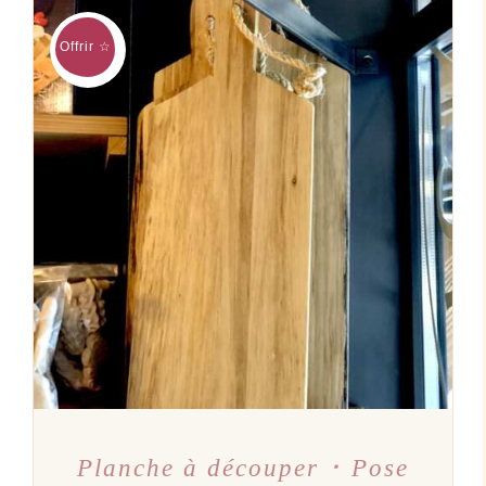
était :
est :
45,90€.
44,90€.
Offrir ☆
AJOUTER AU PANIER
/
DÉTAILS
Planche à découper ･ Pose