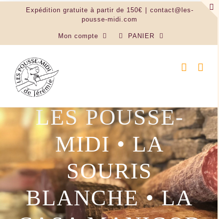
Passer
Expédition gratuite à partir de 150€
|
contact@les-
au
pousse-midi.com
contenu
Mon compte
PANIER
LES POUSSE-
MIDI • LA
SOURIS
BLANCHE • LA