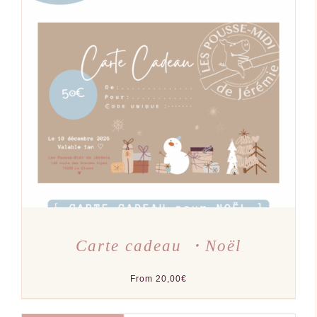
CE
CHOIX DES OPTIONS
/
PRODUIT
DÉTAILS
A
PLUSIEURS
VARIATIONS.
LES
OPTIONS
PEUVENT
ÊTRE
CHOISIES
SUR
LA
PAGE
DU
PRODUIT
Carte cadeau ・Noël
From
20,00
€