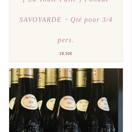
SAVOYARDE ･ Qté pour 3/4
pers.
28,50
€
AJOUTER AU PANIER
/
DÉTAILS