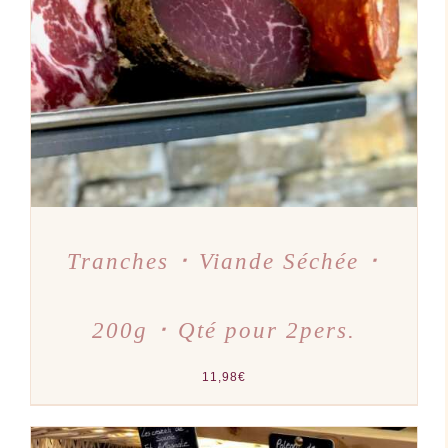
AJOUTER AU PANIER
/
DÉTAILS
Tranches ･ Viande Séchée ･
200g ･ Qté pour 2pers.
11,98
€