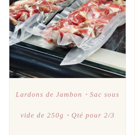
AJOUTER AU PANIER
/
DÉTAILS
Lardons de Jambon・Sac sous
vide de 250g・Qté pour 2/3