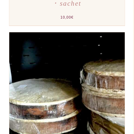
･ sachet
10,00
€
AJOUTER AU PANIER
/
DÉTAILS