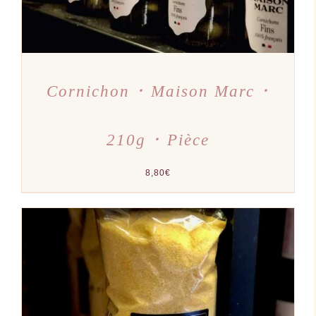
Cornichon ･ Maison Marc ･
210g ･ Pièce
8,80
€