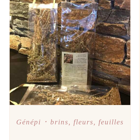
AJOUTER AU PANIER
/
DÉTAILS
Génépi ･ brins, fleurs, feuilles