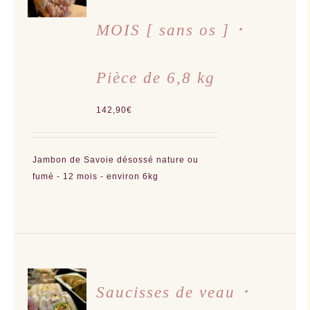
CE
/
PRODUIT
DÉTAILS
A
MOIS [ sans os ] ･
PLUSIEURS
VARIATIONS.
LES
OPTIONS
PEUVENT
Pièce de 6,8 kg
ÊTRE
CHOISIES
SUR
LA
142,90
€
PAGE
DU
PRODUIT
Jambon de Savoie désossé nature ou
fumé - 12 mois - environ 6kg
AJOUTER
AU
Saucisses de veau ･
PANIER