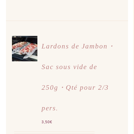
AJOUTER
AU
Lardons de Jambon・
PANIER
/
DÉTAILS
Sac sous vide de
250g・Qté pour 2/3
pers.
3,50
€