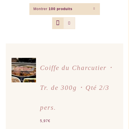
Montrer
100 produits
AJOUTER
AU
Coiffe du Charcutier ･
PANIER
/
DÉTAILS
Tr. de 300g ･ Qté 2/3
pers.
5,97
€