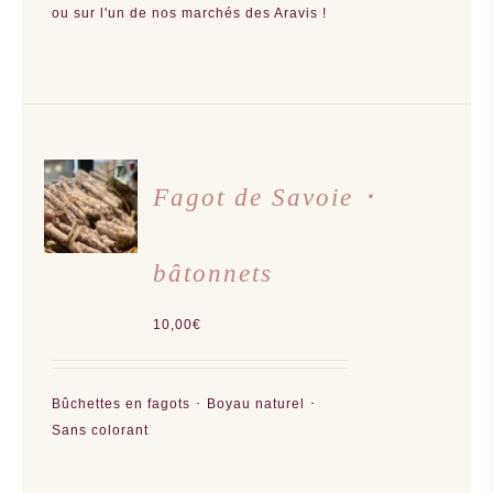
ou sur l'un de nos marchés des Aravis !
CHOIX
DES
Fagot de Savoie ･
OPTIONS
CE
/
PRODUIT
DÉTAILS
A
bâtonnets
PLUSIEURS
VARIATIONS.
LES
OPTIONS
10,00
€
PEUVENT
ÊTRE
CHOISIES
SUR
LA
Bûchettes en fagots ･ Boyau naturel ･
PAGE
DU
Sans colorant
PRODUIT