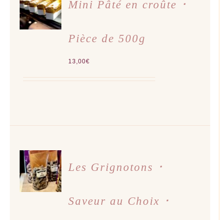
AU
Mini Pâté en croûte ･
PANIER
/
DÉTAILS
Pièce de 500g
13,00
€
CHOIX
DES
Les Grignotons ･
OPTIONS
CE
/
PRODUIT
DÉTAILS
A
Saveur au Choix ･
PLUSIEURS
VARIATIONS.
LES