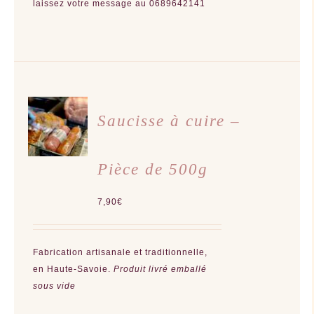
laissez votre message au 0689642141
CHOIX
DES
Saucisse à cuire –
OPTIONS
CE
/
PRODUIT
DÉTAILS
A
Pièce de 500g
PLUSIEURS
VARIATIONS.
LES
OPTIONS
7,90
€
PEUVENT
ÊTRE
CHOISIES
SUR
LA
Fabrication artisanale et traditionnelle,
PAGE
DU
en Haute-Savoie.
Produit livré emballé
PRODUIT
sous vide