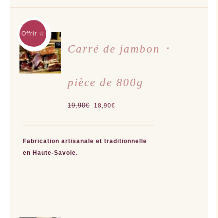
Offrir ☆
AJOUTER
AU
Carré de jambon ･
PANIER
/
DÉTAILS
pièce de 800g
Le
Le
19,90
€
18,90
€
prix
prix
initial
actuel
était :
est :
Fabrication artisanale et traditionnelle
19,90€.
18,90€.
en Haute-Savoie.