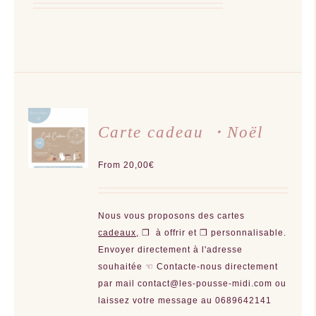
CHOIX
DES
Carte cadeau ・Noël
OPTIONS
CE
/
PRODUIT
From
20,00
€
DÉTAILS
A
PLUSIEURS
VARIATIONS.
LES
OPTIONS
Nous vous proposons des cartes
PEUVENT
ÊTRE
cadeaux,
❒ à offrir et ❒ personnalisable.
CHOISIES
SUR
Envoyer directement à l'adresse
LA
souhaitée ☜
Contacte-nous directement
PAGE
DU
par mail contact@les-pousse-midi.com ou
PRODUIT
laissez votre message au 0689642141