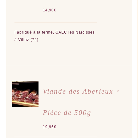
14,90
€
Fabriqué à la ferme, GAEC les Narcisses
à Villaz (74)
AJOUTER
AU
Viande des Aberieux ･
PANIER
/
DÉTAILS
Pièce de 500g
19,95
€