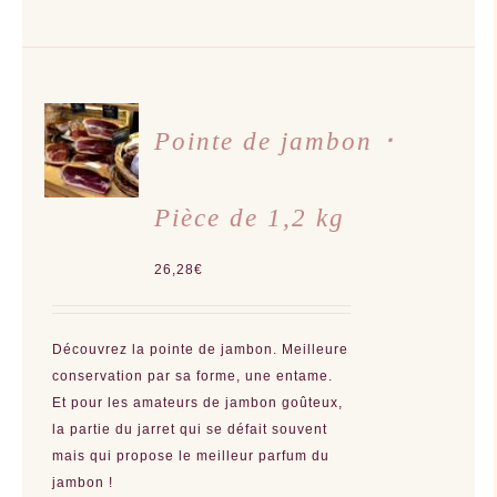
CHOIX
DES
Pointe de jambon ･
OPTIONS
CE
/
PRODUIT
DÉTAILS
A
Pièce de 1,2 kg
PLUSIEURS
VARIATIONS.
LES
OPTIONS
26,28
€
PEUVENT
ÊTRE
CHOISIES
SUR
LA
Découvrez la pointe de jambon. Meilleure
PAGE
DU
conservation par sa forme, une entame.
PRODUIT
Et pour les amateurs de jambon goûteux,
la partie du jarret qui se défait souvent
mais qui propose le meilleur parfum du
jambon !