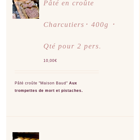
AU
Pâté en croûte
PANIER
/
DÉTAILS
Charcutiers･ 400g ･
Qté pour 2 pers.
10,00
€
Pâté croûte "Maison Baud"
Aux
trompettes de mort et pistaches.
AJOUTER