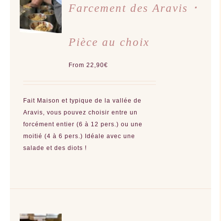
DES
Farcement des Aravis ･
OPTIONS
CE
/
PRODUIT
DÉTAILS
A
Pièce au choix
PLUSIEURS
VARIATIONS.
LES
OPTIONS
From
22,90
€
PEUVENT
ÊTRE
CHOISIES
SUR
LA
Fait Maison et typique de la vallée de
PAGE
DU
Aravis, vous pouvez choisir entre un
PRODUIT
forcément entier (6 à 12 pers.) ou une
moitié (4 à 6 pers.) Idéale avec une
salade et des diots !
AJOUTER