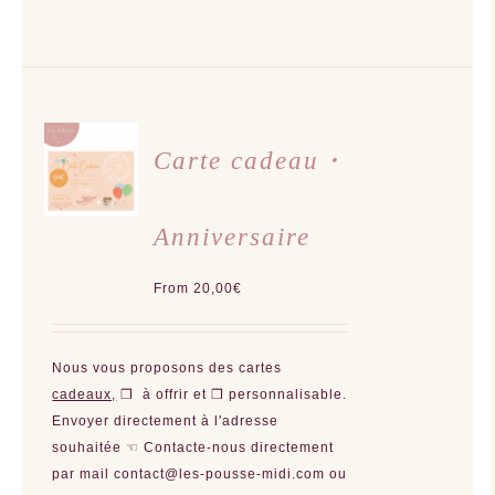
CHOIX
DES
Carte cadeau・
OPTIONS
CE
/
PRODUIT
DÉTAILS
A
Anniversaire
PLUSIEURS
VARIATIONS.
LES
OPTIONS
From
20,00
€
PEUVENT
ÊTRE
CHOISIES
SUR
LA
Nous vous proposons des cartes
PAGE
DU
cadeaux,
❒ à offrir et ❒ personnalisable.
PRODUIT
Envoyer directement à l'adresse
souhaitée ☜
Contacte-nous directement
par mail contact@les-pousse-midi.com ou