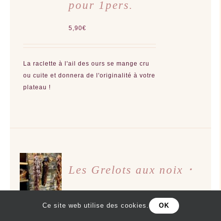
pour 1pers.
5,90
€
La raclette à l'ail des ours se mange cru
ou cuite et donnera de l'originalité à votre
plateau !
AJOUTER
AU
Les Grelots aux noix ･
PANIER
/
DÉTAILS
≈ 300g
Ce site web utilise des cookies.
OK