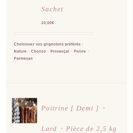
OPTIONS
PEUVENT
Sachet
ÊTRE
CHOISIES
SUR
LA
10,00
€
PAGE
DU
PRODUIT
Choisissez vos grignotons préférés :
Nature ･ Chorizo ･ Provençal ･ Poivre ･
Parmesan
AJOUTER
AU
Poitrine [ Demi ] ･
PANIER
/
DÉTAILS
Lard ･ Pièce de 2,5 kg